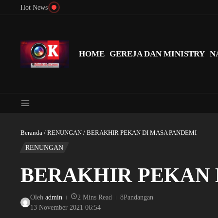
Lewati ke konten
Hot News
Menyingkap Misteri Angka 81 dan 8: Momentum ‘Sunat Rohani’ B
HOME
GEREJA DAN MINISTRY
N
Beranda
/
RENUNGAN
/
BERAKHIR PEKAN DI MASA PANDEMI
RENUNGAN
BERAKHIR PEKAN 
Oleh
admin
2 Mins Read
8Pandangan
13 November 2021
06:54