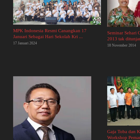
MPK Indonesia Resmi Canangkan 17
Seminar Sehari
Januari Sebagai Hari Sekolah Kri ...
2013 tak ditunjan
17 Januari 2024
18 November 2014
Gaja Toba dan 
Workshop Pemanf