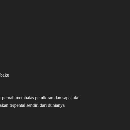
kbaku
ak pernah membalas pemikiran dan sapaanku
kan terpental sendiri dari dunianya