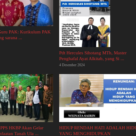
 Guru PAK: Kurikulum PAK
g sarana ...
Pdt Hercules Sihotang MTh, Master
Penghafal Ayat Alkitab, yang Si ...
4 Desember 2024
HIDUP RENDAH HATI ADALAH HID
KPPS HKBP Akan Gelar
YANG MENGHIDUPKAN
aatan Tanah Ula ...