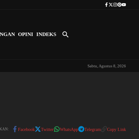
Tokoh Indonesia Pertama yang Bers
NGAN
OPINI
INDEKS
Sabtu, Agustus 8, 2026
KAN:
Facebook
Twitter
WhatsApp
Telegram
Copy Link