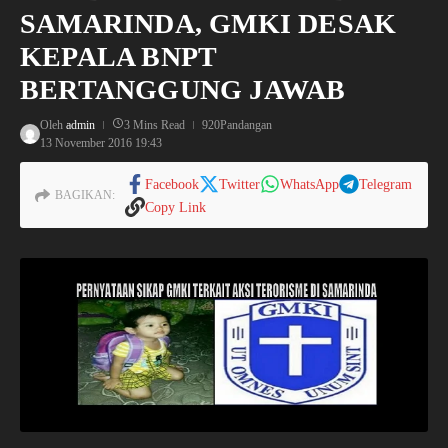
SAMARINDA, GMKI DESAK
KEPALA BNPT
BERTANGGUNG JAWAB
Oleh
admin
3 Mins Read
920Pandangan
13 November 2016
19:43
Facebook
Twitter
WhatsApp
Telegram
BAGIKAN:
Copy Link