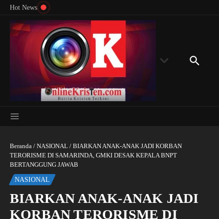
Menyingkap Misteri Angka 81 dan 8: Momentum
Lewati ke konten
Rondon
Hot News
‘Sunat Rohani’ Bagi Indonesia?
Kedube
Beranda
/
NASIONAL
/
BIARKAN ANAK-ANAK JADI KORBAN
TERORISME DI SAMARINDA, GMKI DESAK KEPALA BNPT
BERTANGGUNG JAWAB
NASIONAL
BIARKAN ANAK-ANAK JADI
KORBAN TERORISME DI