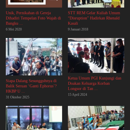
Unik, Pernikahan di Gereja
STT REM Gelar Kuliah Umum
Dihadiri Tempelan Foto Wajah di
“Disruption” Hadirkan Rhenald
Bangku ...
Kasali
6 Mei 2020
9 Januari 2018
Ketua Umum PGI Kunjungi dan
Siapa Dalang Sesungguhnya di
Doakan Keluarga Korban
Balik Seruan ‘Ganti Ephorus’?
Longsor di Tan ...
HKBP U ...
15 April 2024
31 Oktober 2025