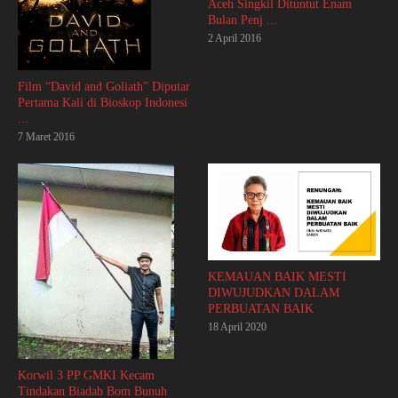
Aceh Singkil Dituntut Enam
Bulan Penj ...
2 April 2016
Film “David and Goliath” Diputar
Pertama Kali di Bioskop Indonesi
...
7 Maret 2016
KEMAUAN BAIK MESTI
DIWUJUDKAN DALAM
PERBUATAN BAIK
18 April 2020
Korwil 3 PP GMKI Kecam
Tindakan Biadab Bom Bunuh