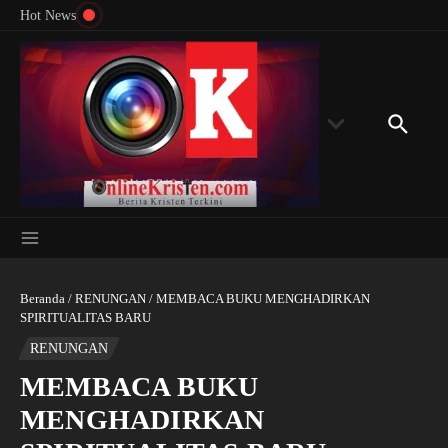
Menyingkap Misteri Angka 81 dan 8: Momentum
Lewati ke konten
Rondon
Hot News
‘Sunat Rohani’ Bagi Indonesia?
Kedube
Beranda
/
RENUNGAN
/
MEMBACA BUKU MENGHADIRKAN
SPIRITUALITAS BARU
RENUNGAN
MEMBACA BUKU
MENGHADIRKAN