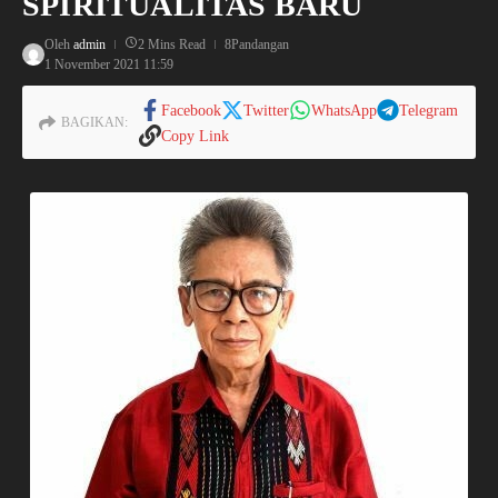
SPIRITUALITAS BARU
Oleh
admin
2 Mins Read
8Pandangan
1 November 2021
11:59
Facebook
Twitter
WhatsApp
Telegram
BAGIKAN:
Copy Link