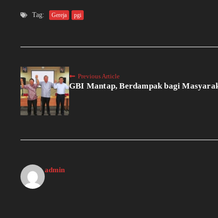
Tag:
Gereja
pgi
Previous Article
GBI Mantap, Berdampak bagi Masyara
admin