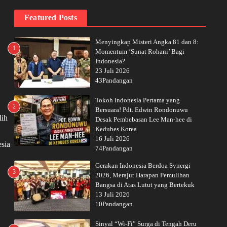
Featured Posts
Menyingkap Misteri Angka 81 dan 8:
1
Momentum ‘Sunat Rohani’ Bagi
Indonesia?
23 Juli 2026
43Pandangan
Tokoh Indonesia Pertama yang
2
Bersuara! Pdt. Edwin Rondonuwu
lih
Desak Pembebasan Lee Man-hee di
Kedubes Korea
16 Juli 2026
sia
74Pandangan
Gerakan Indonesia Berdoa Synergi
3
2026, Merajut Harapan Pemulihan
Bangsa di Atas Lutut yang Bertekuk
13 Juli 2026
10Pandangan
Sinyal “Wi-Fi” Surga di Tengah Deru