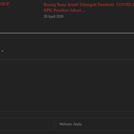
USUF
Buang Rasa Jenuh Ditengah Pandemi ​ COVID-19
BPK Penabur Jakart ...
28 April 2020
i
*