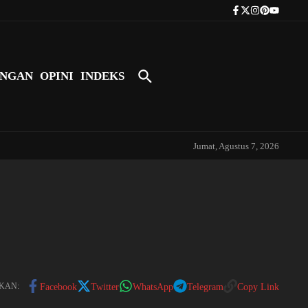
Tokoh Indonesia Pertama yang Bers
NGAN
OPINI
INDEKS
Jumat, Agustus 7, 2026
KAN:
Facebook
Twitter
WhatsApp
Telegram
Copy Link