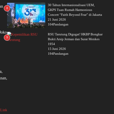
30 Tahun Internasionalisasi UEM,
an
8
GKPS Tuan Rumah Harmonious
Concert “Faith Beyond Fear” di Jakarta
21 Juni 2026
104Pandangan
Joko
RSU Tarutung Digugat! HKBP Bongkar
9
Bukti Arsip Jerman dan Surat Menkes
1954
15 Juni 2026
194Pandangan
a,
inan,
 Link