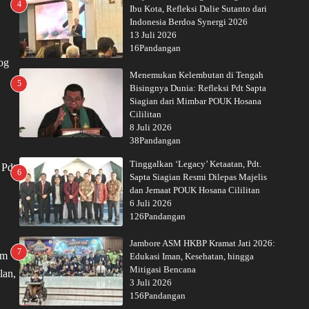
4
Ibu Kota, Refleksi Dalie Sutanto dari
Indonesia Berdoa Synergi 2026
13 Juli 2026
16Pandangan
og
Menemukan Kelembutan di Tengah
5
Bisingnya Dunia: Refleksi Pdt Sapta
Siagian dari Mimbar POUK Hosana
Cililitan
8 Juli 2026
38Pandangan
Tinggalkan ‘Legacy’ Ketaatan, Pdt.
 Pdt
6
Sapta Siagian Resmi Dilepas Majelis
dan Jemaat POUK Hosana Cililitan
6 Juli 2026
126Pandangan
Jambore ASM HKBP Kramat Jati 2026:
7
am
Edukasi Iman, Kesehatan, hingga
Mitigasi Bencana
lan,
3 Juli 2026
156Pandangan