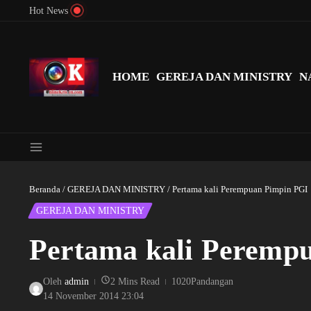
Lewati ke konten
Hot News
Menyingkap Misteri Angka 81 dan 8: Momentum ‘Sunat Rohani’ B
HOME
GEREJA DAN MINISTRY
N
Beranda
/
GEREJA DAN MINISTRY
/
Pertama kali Perempuan Pimpin PGI
GEREJA DAN MINISTRY
Pertama kali Peremp
Oleh
admin
2 Mins Read
1020Pandangan
14 November 2014
23:04