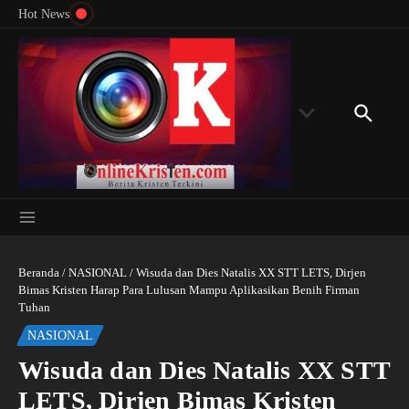
Menyingkap Misteri Angka 81 dan 8: Momentum
Lewati ke konten
Rondon
Hot News
‘Sunat Rohani’ Bagi Indonesia?
Kedube
Beranda
/
NASIONAL
/
Wisuda dan Dies Natalis XX STT LETS, Dirjen
Bimas Kristen Harap Para Lulusan Mampu Aplikasikan Benih Firman
Tuhan
NASIONAL
Wisuda dan Dies Natalis XX STT
LETS, Dirjen Bimas Kristen