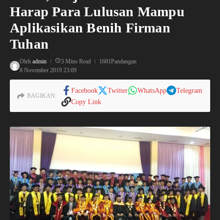
Harap Para Lulusan Mampu
Aplikasikan Benih Firman
Tuhan
Oleh
admin
3 Mins Read
1681Pandangan
8 November 2019
23:09
Facebook
Twitter
WhatsApp
Telegram
BAGIKAN:
Copy Link