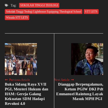
Tag:
SEKOLAH TINGGI TEOLOGI
Sekolah Tinggi Teologi Lighthouse Equipping Theological School
STT LETS
Wisuda STT LETS
Previous Article
Next Article
Buka Sidang Raya XVII
Dianggap Berpengalaman,
PGI, Menteri Hukum dan
Ketum PGIW DKI Pdt
HAM: Gereja Galang
Emmanuel Raintung Layak
Kekuatan SDM Hadapi
Masuk MPH PGI
Revolusi 4.0