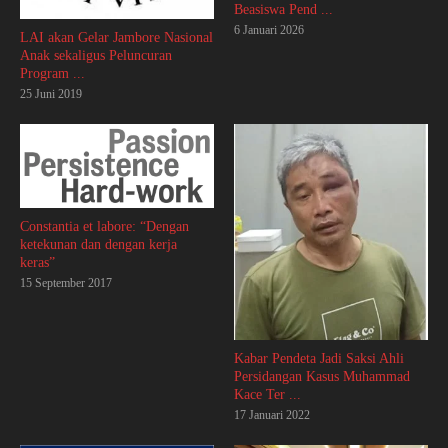
Beasiswa Pend ...
6 Januari 2026
LAI akan Gelar Jambore Nasional
Anak sekaligus Peluncuran
Program ...
25 Juni 2019
Constantia et labore: “Dengan
ketekunan dan dengan kerja
keras”
15 September 2017
Kabar Pendeta Jadi Saksi Ahli
Persidangan Kasus Muhammad
Kace Ter ...
17 Januari 2022