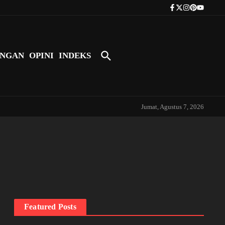
Tokoh Indonesia Pertama yang Bers
NGAN
OPINI
INDEKS
Jumat, Agustus 7, 2026
Featured Posts