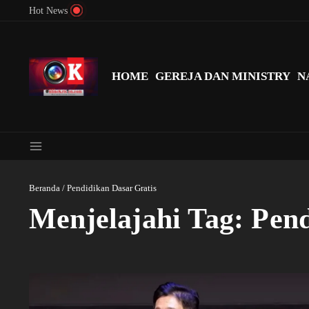
Lewati ke konten
Hot News
Menyingkap Misteri Angka 81 dan 8: Momentum ‘Sunat Rohani’ B
HOME
GEREJA DAN MINISTRY
N
Beranda
/
Pendidikan Dasar Gratis
Menjelajahi Tag: Pen