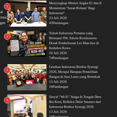
Menyingkap Misteri Angka 81 dan 8:
1
Momentum ‘Sunat Rohani’ Bagi
at
Indonesia?
itusi
23 Juli 2026
ngan
43Pandangan
Tokoh Indonesia Pertama yang
2
Bersuara! Pdt. Edwin Rondonuwu
Desak Pembebasan Lee Man-hee di
Kedubes Korea
16 Juli 2026
74Pandangan
Gerakan Indonesia Berdoa Synergi
3
2026, Merajut Harapan Pemulihan
Bangsa di Atas Lutut yang Bertekuk
13 Juli 2026
10Pandangan
Sinyal “Wi-Fi” Surga di Tengah Deru
4
Ibu Kota, Refleksi Dalie Sutanto dari
Indonesia Berdoa Synergi 2026
13 Juli 2026
16Pandangan