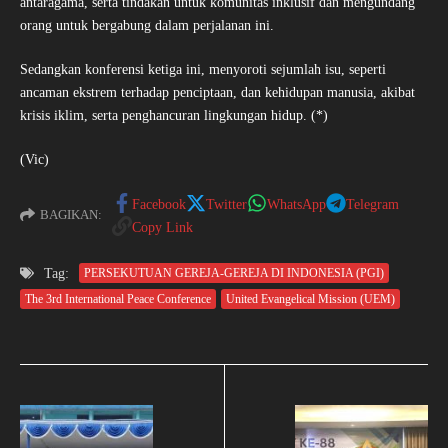
antaragama, serta tindakan untuk komunitas inklusif dan mengundang
orang untuk bergabung dalam perjalanan ini.
Sedangkan konferensi ketiga ini, menyoroti sejumlah isu, seperti
ancaman ekstrem terhadap penciptaan, dan kehidupan manusia, akibat
krisis iklim, serta penghancuran lingkungan hidup. (*)
(Vic)
Facebook
Twitter
WhatsApp
Telegram
BAGIKAN:
Copy Link
Tag:
PERSEKUTUAN GEREJA-GEREJA DI INDONESIA (PGI)
The 3rd International Peace Conference
United Evangelical Mission (UEM)