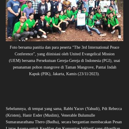
Foto bersama panitia dan para peserta “The 3rd International Peace
Conference”, yang diinisiasi oleh United Evangelical Mission
(UEM) bersama Persekutuan Gereja-Gereja di Indonesia (PGI), usai
penanaman pohon mangrove di Taman Mangrove, Pantai Indah
Kapuk (PIK), Jakarta, Kamis (23/11/2023).
Sebelumnya, di tempat yang sama, Rabbi Yacuv (Yahudi), Pdt Rebecca
(Kristen), Hanir Esder (Muslim), Venerable Bulumulle
Sumaranarathana Thero (Budha), secara bergantian membacakan Pesan
Lintas Agama untuk Keadilan dan Komunitas Inklusif yang dihasilkan