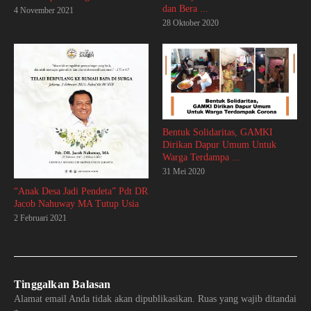
dan Bera ...
4 November 2021
28 Oktober 2020
Bentuk Solidaritas, GAMKI
Dirikan Dapur Umum Untuk
Warga Terdampa ...
31 Mei 2020
“Anak Desa Jadi Pendeta” Pdt DR
Jacob Nahuway MA Tutup Usia
2 Februari 2021
Tinggalkan Balasan
Alamat email Anda tidak akan dipublikasikan.
Ruas yang wajib ditandai