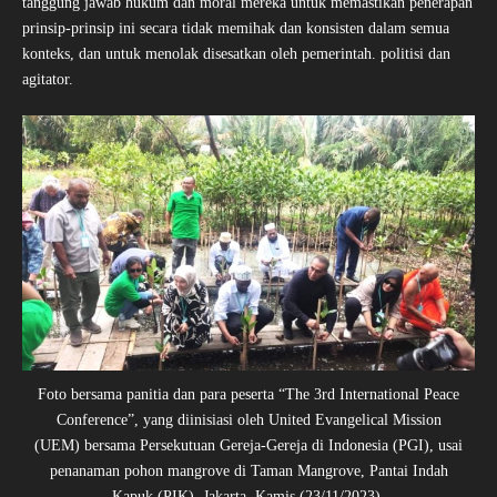
tanggung jawab hukum dan moral mereka untuk memastikan penerapan
prinsip-prinsip ini secara tidak memihak dan konsisten dalam semua
konteks, dan untuk menolak disesatkan oleh pemerintah. politisi dan
agitator.
Foto bersama panitia dan para peserta “The 3rd International Peace
Conference”, yang diinisiasi oleh United Evangelical Mission
(UEM) bersama Persekutuan Gereja-Gereja di Indonesia (PGI), usai
penanaman pohon mangrove di Taman Mangrove, Pantai Indah
Kapuk (PIK), Jakarta, Kamis (23/11/2023).