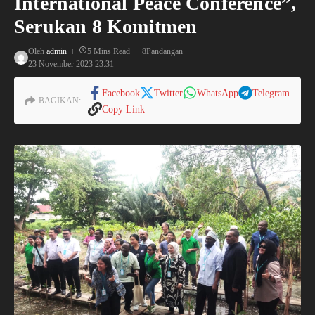
International Peace Conference”,
Serukan 8 Komitmen
Oleh
admin
5 Mins Read
8Pandangan
23 November 2023
23:31
Facebook
Twitter
WhatsApp
Telegram
BAGIKAN:
Copy Link