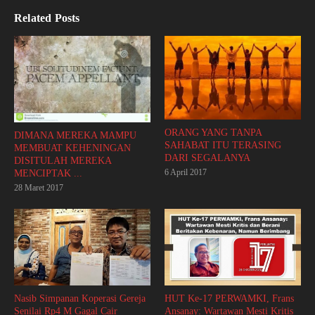
Related Posts
ORANG YANG TANPA
DIMANA MEREKA MAMPU
SAHABAT ITU TERASING
MEMBUAT KEHENINGAN
DARI SEGALANYA
DISITULAH MEREKA
6 April 2017
MENCIPTAK ...
28 Maret 2017
Nasib Simpanan Koperasi Gereja
HUT Ke-17 PERWAMKI, Frans
Senilai Rp4 M Gagal Cair
Ansanay: Wartawan Mesti Kritis