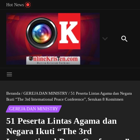
Menyingkap Misteri Angka 81 dan 8: Momentum
Lewati ke konten
Rondon
Hot News
‘Sunat Rohani’ Bagi Indonesia?
Kedube
Beranda
/
GEREJA DAN MINISTRY
/
51 Peserta Lintas Agama dan Negara
Ikuti “The 3rd International Peace Conference”, Serukan 8 Komitmen
GEREJA DAN MINISTRY
51 Peserta Lintas Agama dan
Negara Ikuti “The 3rd