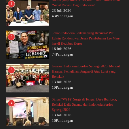
Menyingkap Misteri Angka 81 dan 8: Momentum
1
‘Sunat Rohani’ Bagi Indonesia?
23 Juli 2026
43Pandangan
Tokoh Indonesia Pertama yang Bersuara! Pdt.
2
Edwin Rondonuwu Desak Pembebasan Lee Man-
hee di Kedubes Korea
16 Juli 2026
74Pandangan
Gerakan Indonesia Berdoa Synergi 2026, Merajut
3
Harapan Pemulihan Bangsa di Atas Lutut yang
Bertekuk
13 Juli 2026
10Pandangan
Sinyal “Wi-Fi” Surga di Tengah Deru Ibu Kota,
4
Refleksi Dalie Sutanto dari Indonesia Berdoa
Synergi 2026
13 Juli 2026
16Pandangan