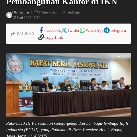
Pembangunan Kantor di IKN
Oleh
admin
3 Mins Read
14Pandangan
12 Juni 2025
12:12
Facebook
Twitter
WhatsApp
Telegram
BAGIKAN:
Copy Link
Rakernas XIII Persekutuan Gereja-gereja dan Lembaga-lembaga Injili
Indonesia (PGLII), yang diadakan di Rizen Premiere Hotel, Bogor,
Jawa Barat, (11/6/2025).