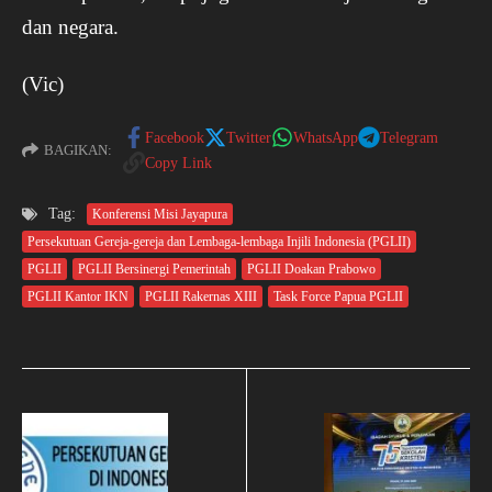
dan negara.
(Vic)
Facebook
Twitter
WhatsApp
Telegram
BAGIKAN:
Copy Link
Tag:
Konferensi Misi Jayapura
Persekutuan Gereja-gereja dan Lembaga-lembaga Injili Indonesia (PGLII)
PGLII
PGLII Bersinergi Pemerintah
PGLII Doakan Prabowo
PGLII Kantor IKN
PGLII Rakernas XIII
Task Force Papua PGLII