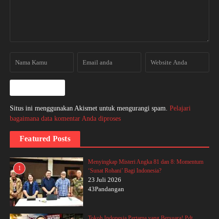
Situs ini menggunakan Akismet untuk mengurangi spam.
Pelajari
bagaimana data komentar Anda diproses
Featured Posts
Menyingkap Misteri Angka 81 dan 8: Momentum
1
‘Sunat Rohani’ Bagi Indonesia?
23 Juli 2026
43Pandangan
Tokoh Indonesia Pertama yang Bersuara! Pdt.