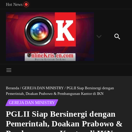
Menyingkap Misteri Angka 81 dan 8: Momentum
Lewati ke konten
Rondon
Hot News
‘Sunat Rohani’ Bagi Indonesia?
Kedube
Beranda
/
GEREJA DAN MINISTRY
/
PGLII Siap Bersinergi dengan
Pemerintah, Doakan Prabowo & Pembangunan Kantor di IKN
GEREJA DAN MINISTRY
PGLII Siap Bersinergi dengan
Pemerintah, Doakan Prabowo &