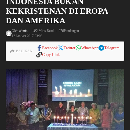
INDONESIA BUKAN
KEKRISTENAN DI EROPA
DAN AMERIKA
Oleh
admin
2 Mins Read
976Pandangan
12 Januari 2017
23:03
Facebook
Twitter
WhatsApp
Telegram
BAGIKAN:
Copy Link