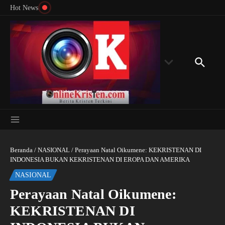
Menyingkap Misteri Angka 81 dan 8: Momentum
Lewati ke konten
Rondon
Hot News
‘Sunat Rohani’ Bagi Indonesia?
Kedube
Beranda
/
NASIONAL
/
Perayaan Natal Oikumene: KEKRISTENAN DI
INDONESIA BUKAN KEKRISTENAN DI EROPA DAN AMERIKA
NASIONAL
Perayaan Natal Oikumene:
KEKRISTENAN DI