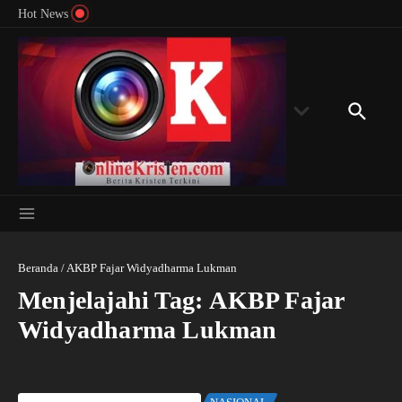
Menyingkap Misteri Angka 81 dan 8: Momentum
Lewati ke konten
Rondon
Hot News
‘Sunat Rohani’ Bagi Indonesia?
Kedube
Beranda
/
AKBP Fajar Widyadharma Lukman
Menjelajahi Tag: AKBP Fajar
Widyadharma Lukman