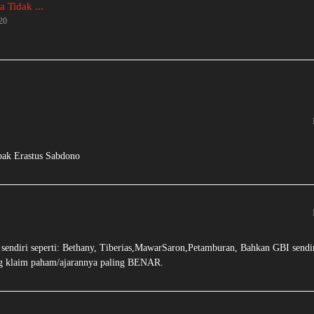
 Tidak ...
20
pak Erastus Sabdono
endiri seperti: Bethany, Tiberias,MawarSaron,Petamburan, Bahkan GBI sendi
ing klaim paham/ajarannya paling BENAR.