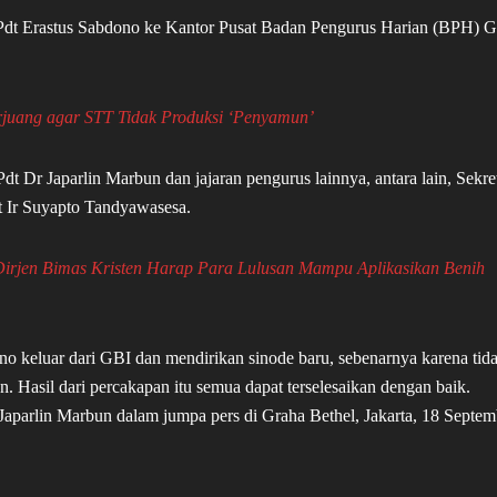
n Pdt Erastus Sabdono ke Kantor Pusat Badan Pengurus Harian (BPH) 
rjuang agar STT Tidak Produksi ‘Penyamun’
dt Dr Japarlin Marbun dan jajaran pengurus lainnya, antara lain, Sekret
Ir Suyapto Tandyawasesa.
Dirjen Bimas Kristen Harap Para Lulusan Mampu Aplikasikan Benih
no keluar dari GBI dan mendirikan sinode baru, sebenarnya karena tid
n. Hasil dari percakapan itu semua dapat terselesaikan dengan baik.
 Japarlin Marbun dalam jumpa pers di Graha Bethel, Jakarta, 18 Septem