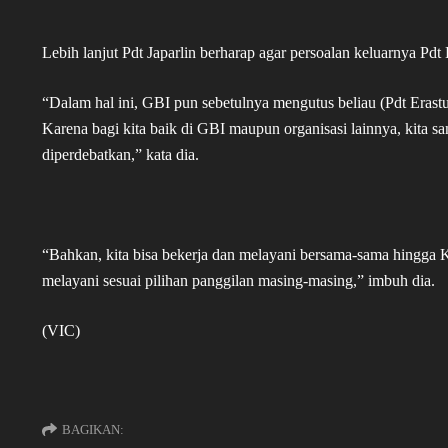
Lebih lanjut Pdt Japarlin berharap agar persoalan keluarnya Pdt
“Dalam hal ini, GBI pun sebetulnya mengutus beliau (Pdt Erast
Karena bagi kita baik di GBI maupun organisasi lainnya, kita s
diperdebatkan,” kata dia.
“Bahkan, kita bisa bekerja dan melayani bersama-sama hingga K
melayani sesuai pilihan panggilan masing-masing,” imbuh dia.
(VIC)
BAGIKAN: