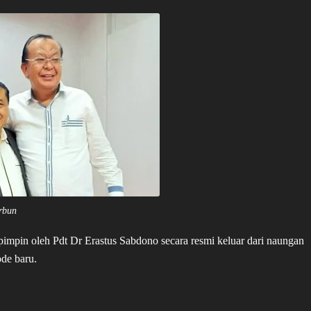
rbun
pimpin oleh Pdt Dr Erastus Sabdono secara resmi keluar dari naungan
de baru.