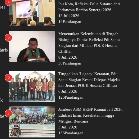
4
Ibu Kota, Refleksi Dalie Sutanto dari
GBI
Indonesia Berdoa Synergi 2026
13 Juli 2026
16Pandangan
Menemukan Kelembutan di Tengah
5
Bisingnya Dunia: Refleksi Pdt Sapta
Siagian dari Mimbar POUK Hosana
aris
Cililitan
8 Juli 2026
38Pandangan
Tinggalkan ‘Legacy’ Ketaatan, Pdt.
6
Sapta Siagian Resmi Dilepas Majelis
dan Jemaat POUK Hosana Cililitan
6 Juli 2026
126Pandangan
ak
Jambore ASM HKBP Kramat Jati 2026:
7
Edukasi Iman, Kesehatan, hingga
ber
Mitigasi Bencana
3 Juli 2026
156Pandangan