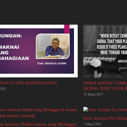
NAI ULANG KEBAHAGIAAN
WHEN DEFEAT COMES,
SIGNAL THAT YOUR P
2020
31 Maret 2017
Puisi: Korupsi Per Defini
a Seminari Bethel Jakarta yang Meninggal
7 Maret 2021