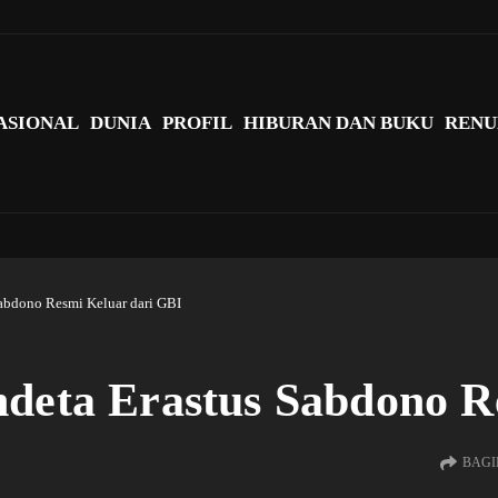
agi Indonesia?
ASIONAL
DUNIA
PROFIL
HIBURAN DAN BUKU
RENU
Sabdono Resmi Keluar dari GBI
ndeta Erastus Sabdono R
BAGI