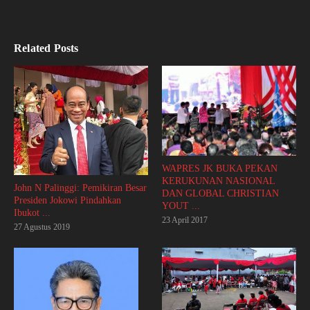
Related Posts
WAPRES JK BUKA PEKAN
KERUKUNAN NASIONAL
John N Palinggi: Pemikiran Besar
DAN GLOBAL CHRISTIAN
Presiden Jokowi Pindahkan
YOUT ...
Ibukot ...
23 April 2017
27 Agustus 2019