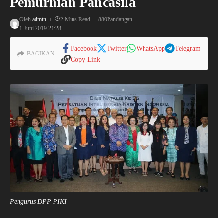
Pemurnian Pancasila
Oleh
admin
2 Mins Read
880Pandangan
1 Juni 2019
21:28
Facebook
Twitter
WhatsApp
Telegram
BAGIKAN:
Copy Link
Pengurus DPP PIKI