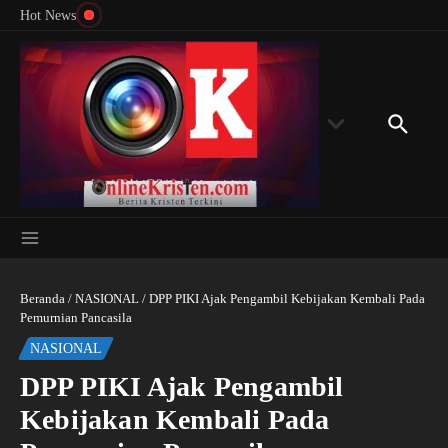
Menyingkap Misteri Angka 81 dan 8: Momentum
Lewati ke konten
Rondon
Hot News
‘Sunat Rohani’ Bagi Indonesia?
Kedube
Beranda
/
NASIONAL
/
DPP PIKI Ajak Pengambil Kebijakan Kembali Pada
Pemurnian Pancasila
NASIONAL
DPP PIKI Ajak Pengambil
Kebijakan Kembali Pada