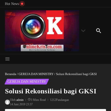
Menyingkap Misteri Angka 81 dan 8: Momentum
Lewati ke konten
Rondon
Hot News
‘Sunat Rohani’ Bagi Indonesia?
Kedube
Beranda
/
GEREJA DAN MINISTRY
/
Solusi Rekonsiliasi bagi GKSI
GEREJA DAN MINISTRY
Solusi Rekonsiliasi bagi GKSI
Oleh
admin
3 Mins Read
1212Pandangan
14 Juni 2019
23:37