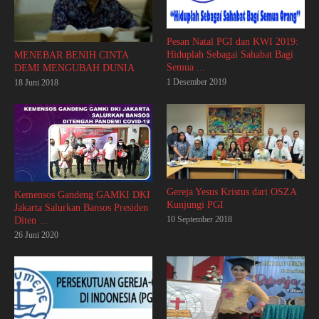
Pesan Natal PGI dan KWI 2019:
Hiduplah Sebagai Sahabat Bagi
MENEBAR BENIH CINTA
Semua ...
DEMI MENGUBAH DUNIA
1 Desember 2019
18 Juni 2018
Gereja Yesus Kristus dari OSZA
Kemensos Gandeng GAMKI DKI
Kunjungi PGI
Jakarta Salurkan Bansos Presiden
10 September 2018
Diten ...
26 Juni 2020