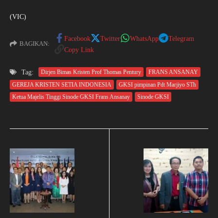
(VIC)
Facebook
Twitter
WhatsApp
Telegram
BAGIKAN:
Copy Link
Tag:
Dirjen Bimas Kristen Prof Thomas Pentury
FRANS ANSANAY
GEREJA KRISTEN SETIA INDONESIA
GKSI pimpinan Pdt Marjiyo STh
Ketua Majelis Tinggi Sinode GKSI Frans Ansanay
Sinode GKSI