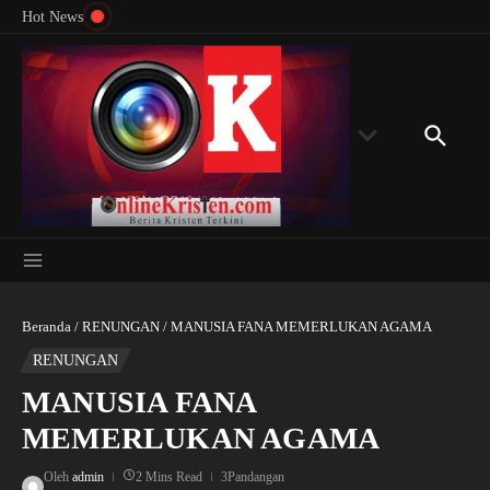
Menyingkap Misteri Angka 81 dan 8: Momentum
Lewati ke konten
Rondon
Hot News
‘Sunat Rohani’ Bagi Indonesia?
Kedube
Beranda
/
RENUNGAN
/
MANUSIA FANA MEMERLUKAN AGAMA
RENUNGAN
MANUSIA FANA
MEMERLUKAN AGAMA
Oleh
admin
2 Mins Read
3Pandangan