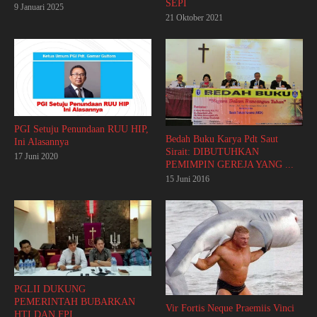
SEPI
9 Januari 2025
21 Oktober 2021
PGI Setuju Penundaan RUU HIP,
Bedah Buku Karya Pdt Saut
Ini Alasannya
Sirait: DIBUTUHKAN
17 Juni 2020
PEMIMPIN GEREJA YANG ...
15 Juni 2016
PGLII DUKUNG
PEMERINTAH BUBARKAN
Vir Fortis Neque Praemiis Vinci
HTI DAN FPI