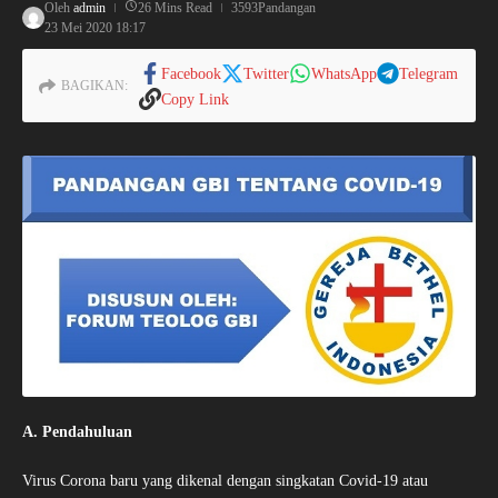
Oleh
admin
26 Mins Read
3593Pandangan
23 Mei 2020
18:17
Facebook
Twitter
WhatsApp
Telegram
BAGIKAN:
Copy Link
A. Pendahuluan
Virus Corona baru yang dikenal dengan singkatan Covid-19 atau