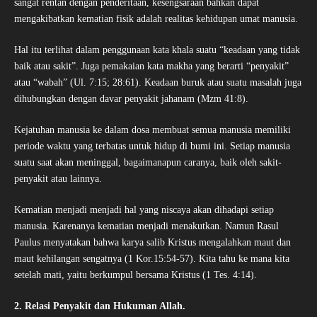
sangat rentan dengan penderitaan, kesengsaraan bahkan dapat
mengakibatkan kematian fisik adalah realitas kehidupan umat manusia.
Hal itu terlihat dalam penggunaan kata khala suatu “keadaan yang tidak
baik atau sakit”. Juga pemakaian kata makha yang berarti “penyakit”
atau “wabah” (Ul. 7:15; 28:61). Keadaan buruk atau suatu masalah juga
dihubungkan dengan davar penyakit jahanam (Mzm 41:8).
Kejatuhan manusia ke dalam dosa membuat semua manusia memiliki
periode waktu yang terbatas untuk hidup di bumi ini. Setiap manusia
suatu saat akan meninggal, bagaimanapun caranya, baik oleh sakit-
penyakit atau lainnya.
Kematian menjadi menjadi hal yang niscaya akan dihadapi setiap
manusia. Karenanya kematian menjadi menakutkan. Namun Rasul
Paulus menyatakan bahwa karya salib Kristus mengalahkan maut dan
maut kehilangan sengatnya (1 Kor.15:54-57). Kita tahu ke mana kita
setelah mati, yaitu berkumpul bersama Kristus (1 Tes. 4:14).
2. Relasi Penyakit dan Hukuman Allah.