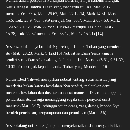
Namun dalam perspektif Perjanjian Baru, injil-injil kanonik merujuk
Yesus sebagai Hamba Tuhan yang menderita itu (a.l. Mat.. 8:17
merujuk Yes. 53:4; Mat.. 26:63, Mat.. 27:12-14; Mark.14:61, Mark.
15:5; Luk. 23:9; Yoh. 19:9 merujuk Yes. 53:7; Mat.. 27:57-60; Mark.
15:43-46; Luk.23:50-53; Yoh. 19:38-42 merujuk Yes. 53:9; Mark.
15:28; Luk. 22:37 merujuk Yes. 53:12; Mat.12:15-21).[14]
Yesus sendiri menyebut diri-Nya sebagai Hamba Tuhan yang menderita
itu (Mat.. 20:28; Mark. 9:12).[15] Nubuat sengsara Yesus yang Ia
sendiri sampaikan sebanyak tiga kali dalam Injil Markus (8:31, 9:31-32;
10:33-34) merujuk kepada Hamba Tuhan yang Menderita.[16]
Narasi Ebed Yahweh merupakan nubuat tentang Yesus Kristus yang
menderita bukan karena kesalahan-Nya sendiri, melainkan demi
menebus kesalahan dan dosa semua umat manusia. Dalam menanggung
penderitaan itu, Ia juga menanggung segala sakit-penyakit umat
manusia (Mat.. 8:17), sehingga setiap orang yang datang kepada-Nya
beroleh penebusan, pengampunan dan pemulihan (Mark. 2:5).
Yesus datang untuk mengampuni, menyelamatkan dan menyembuhkan