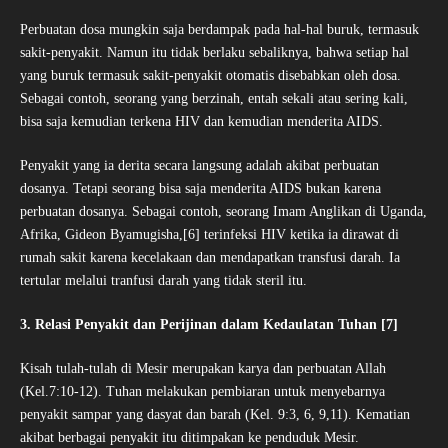
Perbuatan dosa mungkin saja berdampak pada hal-hal buruk, termasuk
sakit-penyakit. Namun itu tidak berlaku sebaliknya, bahwa setiap hal
yang buruk termasuk sakit-penyakit otomatis disebabkan oleh dosa.
Sebagai contoh, seorang yang berzinah, entah sekali atau sering kali,
bisa saja kemudian terkena HIV dan kemudian menderita AIDS.
Penyakit yang ia derita secara langsung adalah akibat perbuatan
dosanya. Tetapi seorang bisa saja menderita AIDS bukan karena
perbuatan dosanya. Sebagai contoh, seorang Imam Anglikan di Uganda,
Afrika, Gideon Byamugisha,[6] terinfeksi HIV ketika ia dirawat di
rumah sakit karena kecelakaan dan mendapatkan transfusi darah. Ia
tertular melalui tranfusi darah yang tidak steril itu.
3. Relasi Penyakit dan Perijinan dalam Kedaulatan Tuhan [7]
Kisah tulah-tulah di Mesir merupakan karya dan perbuatan Allah
(Kel.7:10-12). Tuhan melakukan pembiaran untuk menyebarnya
penyakit sampar yang dasyat dan barah (Kel. 9:3, 6, 9,11). Kematian
akibat berbagai penyakit itu ditimpakan ke penduduk Mesir.