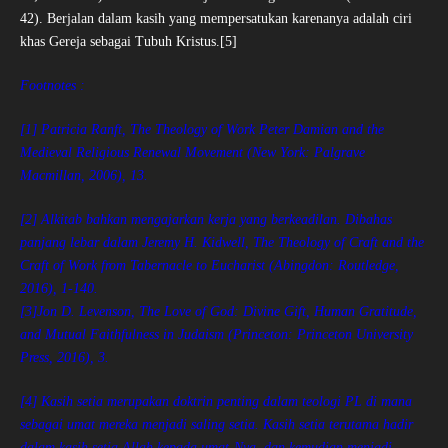
42). Berjalan dalam kasih yang mempersatukan karenanya adalah ciri
khas Gereja sebagai Tubuh Kristus.[5]
Footnotes :
[1] Patricia Ranft, The Theology of Work Peter Damian and the
Medieval Religious Renewal Movement (New York: Palgrave
Macmillan, 2006), 13.
[2] Alkitab bahkan mengajarkan kerja yang berkeadilan. Dibahas
panjang lebar dalam Jeremy H. Kidwell, The Theology of Craft and the
Craft of Work from Tabernacle to Eucharist (Abingdon: Routledge,
2016), 1-140.
[3]Jon D. Levenson, The Love of God: Divine Gift, Human Gratitude,
and Mutual Faithfulness in Judaism (Princeton: Princeton University
Press, 2016), 3.
[4] Kasih setia merupakan doktrin penting dalam teologi PL di mana
sebagai umat mereka menjadi saling setia. Kasih setia terutama hadir
dalam kasih setia Allah kepada umat-Nya, dan kemudian menjadi