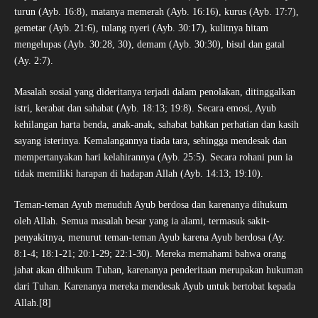
turun (Ayb. 16:8), matanya memerah (Ayb. 16:16), kurus (Ayb. 17:7),
gemetar (Ayb. 21:6), tulang nyeri (Ayb. 30:17), kulitnya hitam
mengelupas (Ayb. 30:28, 30), demam (Ayb. 30:30), bisul dan gatal
(Ay. 2:7).
Masalah sosial yang dideritanya terjadi dalam penolakan, ditinggalkan
istri, kerabat dan sahabat (Ayb. 18:13; 19:8). Secara emosi, Ayub
kehilangan harta benda, anak-anak, sahabat bahkan perhatian dan kasih
sayang isterinya. Kemalangannya tiada tara, sehingga mendesak dan
mempertanyakan hari kelahirannya (Ayb. 25:5). Secara rohani pun ia
tidak memiliki harapan di hadapan Allah (Ayb. 14:13; 19:10).
Teman-teman Ayub menuduh Ayub berdosa dan karenanya dihukum
oleh Allah. Semua masalah besar yang ia alami, termasuk sakit-
penyakitnya, menurut teman-teman Ayub karena Ayub berdosa (Ay.
8:1-4; 18:1-21; 20:1-29; 22:1-30). Mereka memahami bahwa orang
jahat akan dihukum Tuhan, karenanya penderitaan merupakan hukuman
dari Tuhan. Karenanya mereka mendesak Ayub untuk bertobat kepada
Allah.[8]