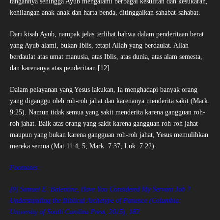
tangannya sehingga Ayub mengalami berbagai kesulitan dan kesukaran,
kehilangan anak-anak dan harta benda, ditinggalkan sahabat-sahabat.
Dari kisah Ayub, nampak jelas terlihat bahwa dalam penderitaan berat
yang Ayub alami, bukan Iblis, tetapi Allah yang berdaulat. Allah
berdaulat atas umat manusia, atas Iblis, atas dunia, atas alam semesta,
dan karenanya atas penderitaan.[12]
Dalam pelayanan yang Yesus lakukan, Ia menghadapi banyak orang
yang diganggu oleh roh-roh jahat dan karenanya menderita sakit (Mark.
9:25). Namun tidak semua yang sakit menderita karena gangguan roh-
roh jahat. Baik atas orang yang sakit karena gangguan roh-roh jahat
maupun yang bukan karena gangguan roh-roh jahat, Yesus memulihkan
mereka semua (Mat.11:4, 5; Mark. 7:37; Luk. 7:22).
Footnotes :
[9] Samuel E. Balentine, Have You Considered My Servant Job ?
Understanding the Biblical Archetype of Patience (Columbia:
University of South Carolina Press, 2015), 182.