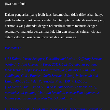
jiwa dan tubuh.
Dalam pengertian yang lebih luas, kesembuhan tidak difokuskan hanya
pada kesehatan fisik semata melainkan terciptanya sebuah keadaan yang
harmonis yang ditandai dengan rekonsiliasi antara manusia dengan
sesamanya, manusia dengan mahluk lain dan restorasi seluruh ciptaan
dalam cakupan kesehatan universal di alam semesta.
Footnotes :
[13] Dalam Jeremy Schipper, Disability and Isaiah’s Suffering Servant
(Oxford: Oxford University Press, 2011), 122-152 dibahas panjang-
lebar tentang siapa sosok Ebed Yahweh yang dimaksud. Lih. John
Goldingay, God’s Prophet, God’s Servant: A Study in Jeremiah and
Lsaiah 40-55 (Carlisle: Paternoster Press, 1984), 152-156.
[14] Gerald Sigal, Isaiah 53: Who is This Servant (Xlibris: 2007),
membahas ini panjang-lebar dan kemudian memberikan argumentasi
bahwa yang disampaikan oleh Yes. 53 adalah Yesus.
[15] Israel Knohl, The Messiah before Jesus: The Suffering Servant of