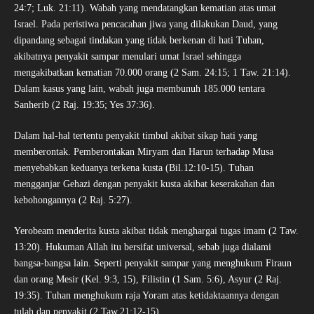
24:7; Luk. 21:11). Wabah yang mendatangkan kematian atas umat
Israel. Pada peristiwa pencacahan jiwa yang dilakukan Daud, yang
dipandang sebagai tindakan yang tidak berkenan di hati Tuhan,
akibatnya penyakit sampar menulari umat Israel sehingga
mengakibatkan kematian 70.000 orang (2 Sam. 24:15; 1 Taw. 21:14).
Dalam kasus yang lain, wabah juga membunuh 185.000 tentara
Sanherib (2 Raj. 19:35; Yes 37:36).
Dalam hal-hal tertentu penyakit timbul akibat sikap hati yang
memberontak. Pemberontakan Miryam dan Harun terhadap Musa
menyebabkan keduanya terkena kusta (Bil.12:10-15). Tuhan
mengganjar Gehazi dengan penyakit kusta akibat keserakahan dan
kebohongannya (2 Raj. 5:27).
Yerobeam menderita kusta akibat tidak menghargai tugas imam (2 Taw.
13:20). Hukuman Allah itu bersifat universal, sebab juga dialami
bangsa-bangsa lain. Seperti penyakit sampar yang menghukum Firaun
dan orang Mesir (Kel. 9:3, 15), Filistin (1 Sam. 5:6), Asyur (2 Raj.
19:35). Tuhan menghukum raja Yoram atas ketidaktaannya dengan
tulah dan penyakit (2 Taw.21:12-15).