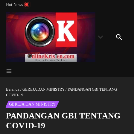
Menyingkap Misteri Angka 81 dan 8: Momentum
Lewati ke konten
Rondon
Hot News
‘Sunat Rohani’ Bagi Indonesia?
Kedube
Beranda
/
GEREJA DAN MINISTRY
/
PANDANGAN GBI TENTANG
COVID-19
GEREJA DAN MINISTRY
PANDANGAN GBI TENTANG
COVID-19