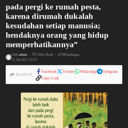
pada pergi ke rumah pesta,
karena dirumah dukalah
kesudahan setiap manusia;
hendaknya orang yang hidup
memperhatikannya”
Oleh
admin
3 Mins Read
3278Pandangan
15 Juli 2017
23:25
Facebook
Twitter
WhatsApp
Telegram
BAGIKAN:
Copy Link