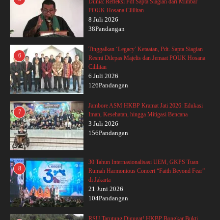
Dunia: Refleksi Pdt Sapta Siagian dari Mimbar
POUK Hosana Cililitan
8 Juli 2026
38Pandangan
Tinggalkan ‘Legacy’ Ketaatan, Pdt. Sapta Siagian
6
Resmi Dilepas Majelis dan Jemaat POUK Hosana
Cililitan
6 Juli 2026
126Pandangan
Jambore ASM HKBP Kramat Jati 2026: Edukasi
7
Iman, Kesehatan, hingga Mitigasi Bencana
3 Juli 2026
156Pandangan
30 Tahun Internasionalisasi UEM, GKPS Tuan
8
Rumah Harmonious Concert “Faith Beyond Fear”
di Jakarta
21 Juni 2026
104Pandangan
RSU Tarutung Digugat! HKBP Bongkar Bukti