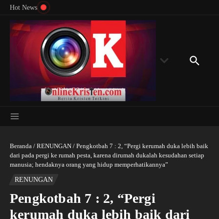
Menyingkap Misteri Angka 81 dan 8: Momentum
Lewati ke konten
Rondon
Hot News
‘Sunat Rohani’ Bagi Indonesia?
Kedube
Beranda
/
RENUNGAN
/
Pengkotbah 7 : 2, “Pergi kerumah duka lebih baik
dari pada pergi ke rumah pesta, karena dirumah dukalah kesudahan setiap
manusia; hendaknya orang yang hidup memperhatikannya”
RENUNGAN
Pengkotbah 7 : 2, “Pergi
kerumah duka lebih baik dari