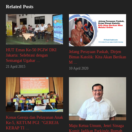
Related Posts
HUT Emas Ke-50 PGIW DKI
Jelang Perayaan Paskah, Dirjen
Jakarta: Selebrasi dengan
Bimas Katolik: Kita Akan Berikan
Semangat Ugahar ...
M ...
21 April 2015
10 April 2020
Konas Gereja dan Pelayanan Anak
Ke-5, KETUM PGI: “GEREJA
Maju Ketua Umum, Jenri Sinaga
KERAP TI ...
Komit Jadikan Parkindo Rumah