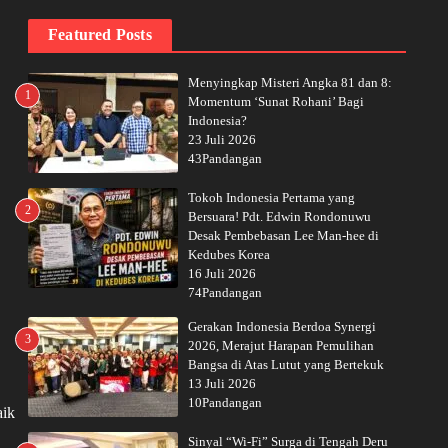
Featured Posts
Menyingkap Misteri Angka 81 dan 8:
1
Momentum ‘Sunat Rohani’ Bagi
Indonesia?
23 Juli 2026
43Pandangan
Tokoh Indonesia Pertama yang
2
Bersuara! Pdt. Edwin Rondonuwu
Desak Pembebasan Lee Man-hee di
Kedubes Korea
16 Juli 2026
74Pandangan
Gerakan Indonesia Berdoa Synergi
3
2026, Merajut Harapan Pemulihan
Bangsa di Atas Lutut yang Bertekuk
13 Juli 2026
10Pandangan
aik
Sinyal “Wi-Fi” Surga di Tengah Deru