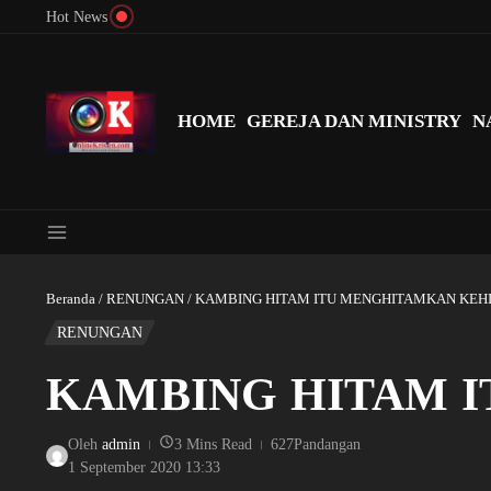
Lewati ke konten
Hot News
Menyingkap Misteri Angka 81 dan 8: Momentum ‘Sunat Rohani’ B
HOME
GEREJA DAN MINISTRY
N
Beranda
/
RENUNGAN
/
KAMBING HITAM ITU MENGHITAMKAN KEH
RENUNGAN
KAMBING HITAM 
Oleh
admin
3 Mins Read
627Pandangan
1 September 2020
13:33