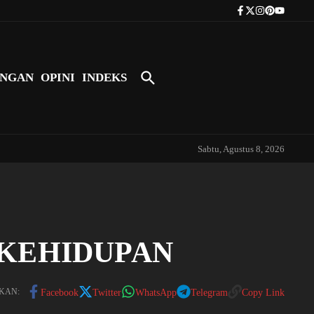
Tokoh Indonesia Pertama yang Bers
NGAN
OPINI
INDEKS
Sabtu, Agustus 8, 2026
KEHIDUPAN
KAN:
Facebook
Twitter
WhatsApp
Telegram
Copy Link