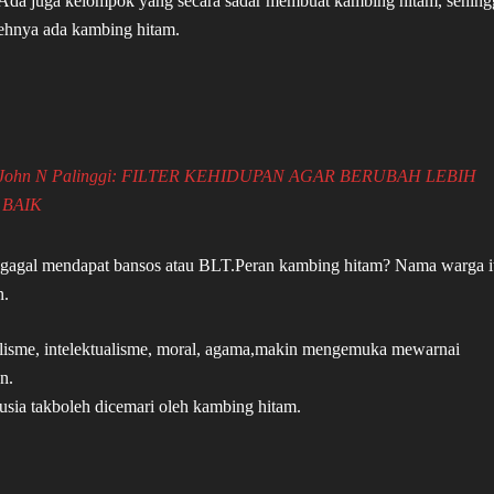
. Ada juga kelompok yang secara sadar membuat kambing hitam, sehing
nehnya ada kambing hitam.
, Dr John N Palinggi: FILTER KEHIDUPAN AGAR BERUBAH LEBIH
BAIK​
ia gagal mendapat bansos atau BLT.Peran kambing hitam? Nama warga i
n.
alisme, intelektualisme, moral, agama,makin mengemuka mewarnai
n.
ia takboleh dicemari oleh kambing hitam.