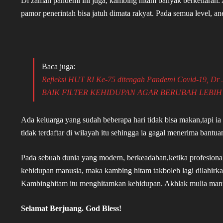
Di zaman pandemi ini juga, kambing hitam banyak berkeliaran
pamor penerintah bisa jatuh dimata rakyat. Pada semua level, a
Baca juga:
Refleksi HUT RI Ke-75 ditengah Pandemi Covid-19
BAIK FILTER KEHIDUPAN AGAR BERUBAH LEBIH 
Ada keluarga yang sudah beberapa hari tidak bisa makan,tapi 
tidak terdaftar di wilayah itu sehingga ia gagal menerima bantua
Pada sebuah dunia yang modern, berkeadaban,ketika profesion
kehidupan manusia, maka kambing hitam takboleh lagi dilahirka
Kambinghitam itu menghitamkan kehidupan. Akhlak mulia manus
Selamat Berjuang. God Bless!