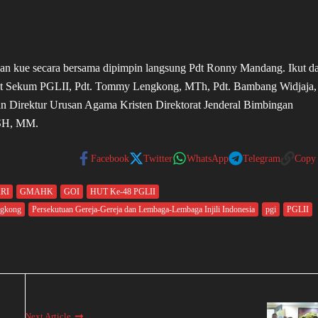
an kue secara bersama dipimpin langsung Pdt Ronny Mandang. Ikut d
a Plt Sekum PGLII, Pdt. Tommy Lengkong, MTh, Pdt. Bambang Widjaja,
an Direktur Urusan Agama Kristen Direktorat Jenderal Bimbingan
 SH, MM.
Facebook
Twitter
WhatsApp
Telegram
Copy
RI
GMAHK
GOI
HUT Ke-48 PGLII
ngkong
Persekutuan Gereja-Gereja dan Lembaga-Lembaga Injili Indonesia
pgi
PGLII
Next Article