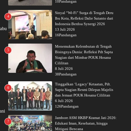
10Pandangan
Sinyal “Wi-Fi” Surga di Tengah Deru
4
Ibu Kota, Refleksi Dalie Sutanto dari
.
Indonesia Berdoa Synergi 2026
Rabu
13 Juli 2026
16Pandangan
Menemukan Kelembutan di Tengah
5
Bisingnya Dunia: Refleksi Pdt Sapta
Siagian dari Mimbar POUK Hosana
Cililitan
8 Juli 2026
38Pandangan
a
Tinggalkan ‘Legacy’ Ketaatan, Pdt.
6
Sapta Siagian Resmi Dilepas Majelis
dan Jemaat POUK Hosana Cililitan
6 Juli 2026
126Pandangan
ani
Jambore ASM HKBP Kramat Jati 2026:
7
Edukasi Iman, Kesehatan, hingga
Mitigasi Bencana