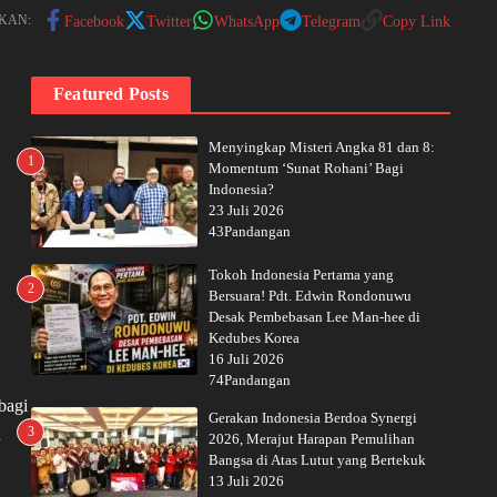
KAN:
Facebook
Twitter
WhatsApp
Telegram
Copy Link
Featured Posts
Menyingkap Misteri Angka 81 dan 8:
1
Momentum ‘Sunat Rohani’ Bagi
Indonesia?
23 Juli 2026
43Pandangan
Tokoh Indonesia Pertama yang
2
Bersuara! Pdt. Edwin Rondonuwu
Desak Pembebasan Lee Man-hee di
Kedubes Korea
16 Juli 2026
74Pandangan
bagi
Gerakan Indonesia Berdoa Synergi
3
n
2026, Merajut Harapan Pemulihan
Bangsa di Atas Lutut yang Bertekuk
13 Juli 2026