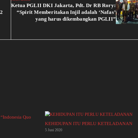
Ketua PGLII DKI Jakarta, Pdt. Dr RB Rory:
-2
“Spirit Memberitakan Injil adalah ‘Nafas’
yang harus dikembangkan PGLII”
 “Indonesia Quo
KEHIDUPAN ITU PERLU KETELADANAN
5 Juni 2020