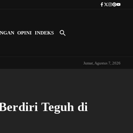
Tokoh Indonesia Pertama yang Bers
NGAN
OPINI
INDEKS
Jumat, Agustus 7, 2026
erdiri Teguh di