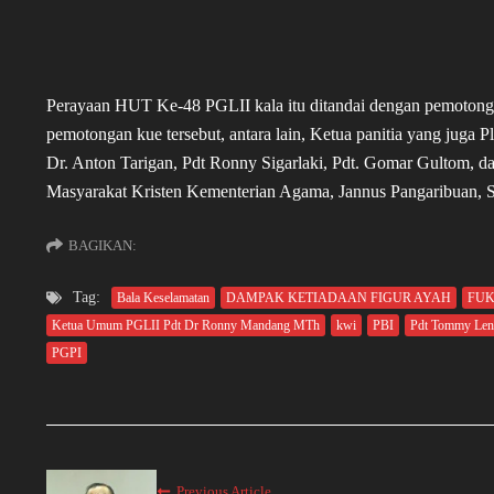
Perayaan HUT Ke-48 PGLII kala itu ditandai dengan pemotong
pemotongan kue tersebut, antara lain, Ketua panitia yang jug
Dr. Anton Tarigan, Pdt Ronny Sigarlaki, Pdt. Gomar Gultom, d
Masyarakat Kristen Kementerian Agama, Jannus Pangaribuan,
BAGIKAN:
Tag:
Bala Keselamatan
DAMPAK KETIADAAN FIGUR AYAH
FUK
Ketua Umum PGLII Pdt Dr Ronny Mandang MTh
kwi
PBI
Pdt Tommy Le
PGPI
Previous Article