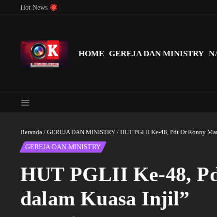
Lewati ke konten
Hot News
Menyingkap Misteri Angka 81 dan 8: Momentum ‘Sunat Rohani’ B
HOME
GEREJA DAN MINISTRY
N
Beranda
/
GEREJA DAN MINISTRY
/
HUT PGLII Ke-48, Pdt Dr Ronny Mand
GEREJA DAN MINISTRY
HUT PGLII Ke-48, Pd
dalam Kuasa Injil”