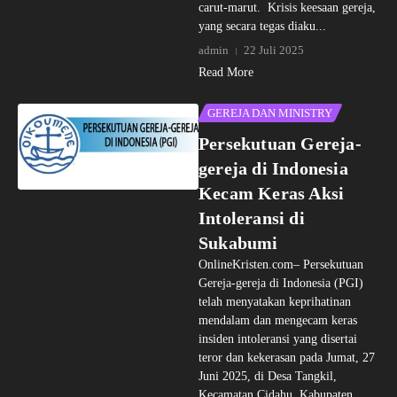
carut-marut. Krisis keesaan gereja,
yang secara tegas diaku...
admin
22 Juli 2025
Read More
GEREJA DAN MINISTRY
Persekutuan Gereja-
gereja di Indonesia
Kecam Keras Aksi
Intoleransi di
Sukabumi
OnlineKristen.com– Persekutuan
Gereja-gereja di Indonesia (PGI)
telah menyatakan keprihatinan
mendalam dan mengecam keras
insiden intoleransi yang disertai
teror dan kekerasan pada Jumat, 27
Juni 2025, di Desa Tangkil,
Kecamatan Cidahu, Kabupaten