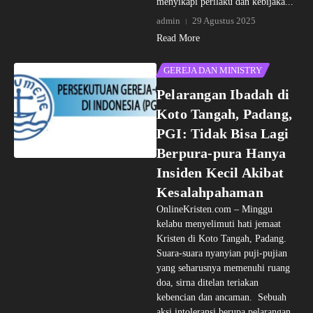
menyikapi perilaku dan kebijaka...
admin
29 Agustus 2025
Read More
GEREJA DAN MINISTRY
Pelarangan Ibadah di
Koto Tangah, Padang,
PGI: Tidak Bisa Lagi
Berpura-pura Hanya
Insiden Kecil Akibat
Kesalahpahaman
OnlineKristen.com – Minggu
kelabu menyelimuti hati jemaat
Kristen di Koto Tangah, Padang.
Suara-suara nyanyian puji-pujian
yang seharusnya memenuhi ruang
doa, sirna ditelan teriakan
kebencian dan ancaman. Sebuah
aksi intoleransi berupa pelarangan