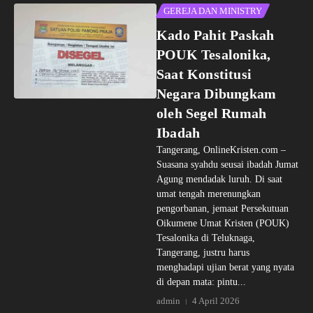
GEREJA DAN MINISTRY
Kado Pahit Paskah
POUK Tesalonika,
Saat Konstitusi
Negara Dibungkam
oleh Segel Rumah
Ibadah
Tangerang, OnlineKristen.com –
Suasana syahdu seusai ibadah Jumat
Agung mendadak luruh. Di saat
umat tengah merenungkan
pengorbanan, jemaat Persekutuan
Oikumene Umat Kristen (POUK)
Tesalonika di Teluknaga,
Tangerang, justru harus
menghadapi ujian berat yang nyata
di depan mata: pintu...
admin
4 April 2026