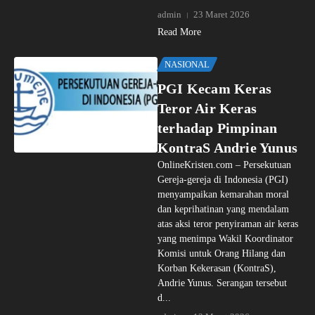
admin
23 Maret 2026
Read More
NASIONAL
PGI Kecam Keras
Teror Air Keras
terhadap Pimpinan
KontraS Andrie Yunus
OnlineKristen.com – Persekutuan
Gereja-gereja di Indonesia (PGI)
menyampaikan kemarahan moral
dan keprihatinan yang mendalam
atas aksi teror penyiraman air keras
yang menimpa Wakil Koordinator
Komisi untuk Orang Hilang dan
Korban Kekerasan (KontraS),
Andrie Yunus. Serangan tersebut
d...