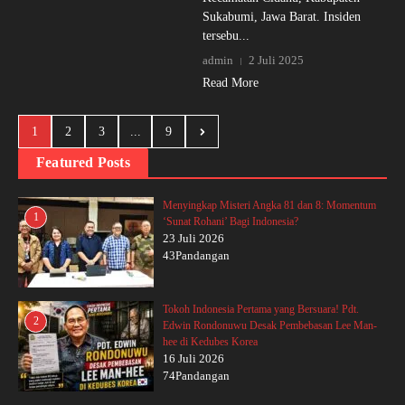
Sukabumi, Jawa Barat. Insiden
tersebu...
admin
2 Juli 2025
Read More
1
2
3
...
9
Featured Posts
Menyingkap Misteri Angka 81 dan 8: Momentum
1
‘Sunat Rohani’ Bagi Indonesia?
23 Juli 2026
43Pandangan
Tokoh Indonesia Pertama yang Bersuara! Pdt.
2
Edwin Rondonuwu Desak Pembebasan Lee Man-
hee di Kedubes Korea
16 Juli 2026
74Pandangan