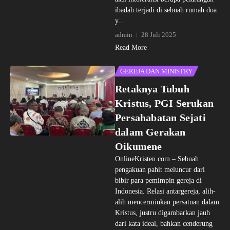
ibadah terjadi di sebuah rumah doa
y...
admin
28 Juli 2025
Read More
GEREJA DAN MINISTRY
Retaknya Tubuh
Kristus, PGI Serukan
Persahabatan Sejati
dalam Gerakan
Oikumene
OnlineKristen.com – Sebuah
pengakuan pahit meluncur dari
bibir para pemimpin gereja di
Indonesia. Relasi antargereja, alih-
alih mencerminkan persatuan dalam
Kristus, justru digambarkan jauh
dari kata ideal, bahkan cenderung