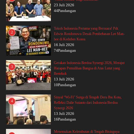
23 Juli 2026
44Pandangan
Tokoh Indonesia Pertama yang Bersuara! Pdt.
2
Edwin Rondonuwu Desak Pembebasan Lee Man-
hee di Kedubes Korea
16 Juli 2026
74Pandangan
Gerakan Indonesia Berdoa Synergi 2026, Merajut
3
Harapan Pemulihan Bangsa di Atas Lutut yang
Bertekuk
13 Juli 2026
10Pandangan
Sinyal “Wi-Fi” Surga di Tengah Deru Ibu Kota,
4
Refleksi Dalie Sutanto dari Indonesia Berdoa
Synergi 2026
13 Juli 2026
16Pandangan
Menemukan Kelembutan di Tengah Bisingnya