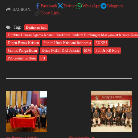
Facebook
Twitter
WhatsApp
Telegram
BAGIKAN:
Copy Link
Tag:
Beritakan Injil
Direktur Urusan Agama Kristen Direktorat Jenderal Bimbingan Masyarakat Kristen Kem
Dirjen Bimas Kristen
Forum Umat Kristiani Indonesia
FUKRI
Jannus Pangaribuan
Ketua PGLII DKI Jakarta
MM
Pdt Dr RB Rory
Pdt Gomar Gultom
SH
Previous Article
Next Article