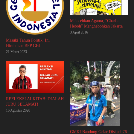
Melecehkan Agama, “Charlie
Heboh” Menghebohkan Jakarta
3 April 2016
Masuki Tahun Politik, Ini
Himbauan BPP GBI
21 Maret 2023
REFLEKSI ALKITAB: DIALAH
JURU SELAMAT!
16 Agustus 2020
GMKI Bandung Gelar Diskusi 76