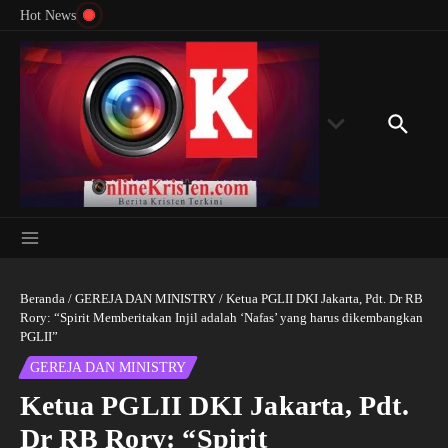
Menyingkap Misteri Angka 81 dan 8: Momentum
Lewati ke konten
Rondon
Hot News
‘Sunat Rohani’ Bagi Indonesia?
Kedube
Beranda
/
GEREJA DAN MINISTRY
/
Ketua PGLII DKI Jakarta, Pdt. Dr RB
Rory: “Spirit Memberitakan Injil adalah ‘Nafas’ yang harus dikembangkan
PGLII”
GEREJA DAN MINISTRY
Ketua PGLII DKI Jakarta, Pdt.
Dr RB Rory: “Spirit