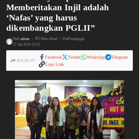
Memberitakan Injil adalah
‘Nafas’ yang harus
dikembangkan PGLII”
Oleh
admin
3 Mins Read
934Pandangan
17 Juli 2019
23:52
Facebook
Twitter
WhatsApp
Telegram
BAGIKAN:
Copy Link