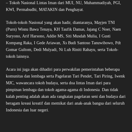
– Tokoh Nasional Lintas Iman dari MUI, NU, Muhammadiyah, PGI,
KWI, Permabudhi, MATAKIN dan Penghayat.
Tokoh-tokoh Nasional yang akan hadir, diantaranya, Mayjen TNI
(Purn) Wisnu Bawa Tenaya, KH Taufik Damas, Jajang C Noer, Naen
Suryono, Arif Harsono, Addie MS, Siti Musdah Mulia, I Gusti
Kompang Raka, I Gede Ariawan, Xs Budi Santoso Tanuwibowo, Pdt
Gomar Gultom, Dedi Mulyadi, Ni Luh Riniti Rahayu, serta Tokoh-
tokoh lainnya.
Acara ini juga akan dihadiri para perwakilan pemerintahan beberapa
komunitas dan lembaga serta Pagelaran Tari Pendet, Tari Piring, Iwenk
MJC, wawancara tokoh budaya, serta doa lintas Iman dari para
pimpinan lembaga dan tokoh agama-agama di Indonesia. Dan tidak
kalah penting adalah akan ada rangkaian pagelaran seni dan budaya dari
beragam kreasi kreatif dan memikat dari anak-anak bangsa dari seluruh
Indonesia dan luar negeri.