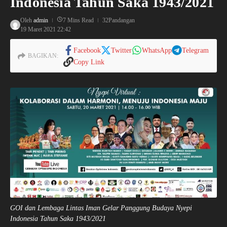
Indonesia Tahun Saka 1943/2021
Oleh
admin
7 Mins Read
32Pandangan
19 Maret 2021
22:42
Facebook
Twitter
WhatsApp
Telegram
BAGIKAN:
Copy Link
GOI dan Lembaga Lintas Iman Gelar Panggung Budaya Nyepi
Indonesia Tahun Saka 1943/2021