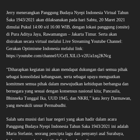
Jerry menerangkan Panggung Budaya Nyepi Indonesia Virtual Tahun
Śaka 1943/2021 akan dilaksanakan pada hari Sabtu, 20 Maret 2021
dimulai Pukul 14:00 s/d 16:00 WIB, dengan lokasi panggung (onsite)
di Pura Aditya Jaya, Rawamangun – Jakarta Timur. Serta akan
disirakan secara virtual melalui Live Streaming Youtube Channel:
Gerakan Optimisme Indonesia melalui link:
https://youtube.com/channel/UCcfLXlLi3-v2lUa1zq2KNcg
“Diharapkan kegiatan ini akan mendapat dukungan dari semua pihak
sebagai konsolidasi kebangsaan, serta sebagai upaya menguatkan
komitmen semua pihak dalam mewujudkan kehidupan berbangsa dan
bernegara yang sesuai dengan konsensus nasional kita; Pancasila,
Bhinneka Tunggal Ika, UUD 1945, dan NKRI,” kata Jerry Darmawan,
yang mewakili unsur Permabudhi.
Salah satu musisi dari luar negeri yang akan hadir dalam acara
Panggung Budaya Nyepi Indonesia Tahun Saka 1943/2021 ini adalah
Maria Stefanie, seorang pencipta lagu dan penyanyi asal Surabaya,