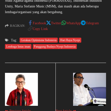
Studi Agama-agama Indonesia (FORMASAAI), Indonesian Buddhist
Unity, Maria Stefanie Music (MSM), dan masih akan ada beberapa
lembaga/organisasi yang akan bergabung.
Facebook
Twitter
WhatsApp
Telegram
BAGIKAN:
Copy Link
Tag:
Gerakan Optimisme Indonesia
Hari Raya Nyepi
Lembaga lintas iman
Panggung Budaya Nyepi Indonesia
Previous Article
Next Article