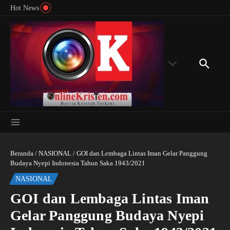
Menyingkap Misteri Angka 81 dan 8: Momentum
Lewati ke konten
Rondon
Hot News
‘Sunat Rohani’ Bagi Indonesia?
Kedube
Beranda
/
NASIONAL
/
GOI dan Lembaga Lintas Iman Gelar Panggung
Budaya Nyepi Indonesia Tahun Saka 1943/2021
NASIONAL
GOI dan Lembaga Lintas Iman
Gelar Panggung Budaya Nyepi