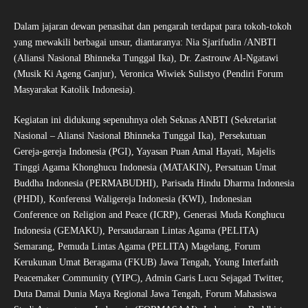
Dalam jajaran dewan penasihat dan pengarah terdapat para tokoh-tokoh
yang mewakili berbagai unsur, diantaranya: Nia Sjarifudin /ANBTI
(Aliansi Nasional Bhinneka Tunggal Ika), Dr. Zastrouw Al-Ngatawi
(Musik Ki Ageng Ganjur), Veronica Wiwiek Sulistyo (Pendiri Forum
Masyarakat Katolik Indonesia).
Kegiatan ini didukung sepenuhnya oleh Seknas ANBTI (Sekretariat
Nasional – Aliansi Nasional Bhinneka Tunggal Ika), Persekutuan
Gereja-gereja Indonesia (PGI), Yayasan Puan Amal Hayati, Majelis
Tinggi Agama Khonghucu Indonesia (MATAKIN), Persatuan Umat
Buddha Indonesia (PERMABUDHI), Parisada Hindu Dharma Indonesia
(PHDI), Konferensi Waligereja Indonesia (KWI), Indonesian
Conference on Religion and Peace (ICRP), Generasi Muda Konghucu
Indonesia (GEMAKU), Persaudaraan Lintas Agama (PELITA)
Semarang, Pemuda Lintas Agama (PELITA) Magelang, Forum
Kerukunan Umat Beragama (FKUB) Jawa Tengah, Young Interfaith
Peacemaker Community (YIPC), Admin Garis Lucu Sejagad Twitter,
Duta Damai Dunia Maya Regional Jawa Tengah, Forum Mahasiswa