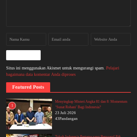
Situs ini menggunakan Akismet untuk mengurangi spam.
Pelajari
bagaimana data komentar Anda diproses
Featured Posts
Menyingkap Misteri Angka 81 dan 8: Momentum
1
‘Sunat Rohani’ Bagi Indonesia?
23 Juli 2026
43Pandangan
Tokoh Indonesia Pertama yang Bersuara! Pdt.