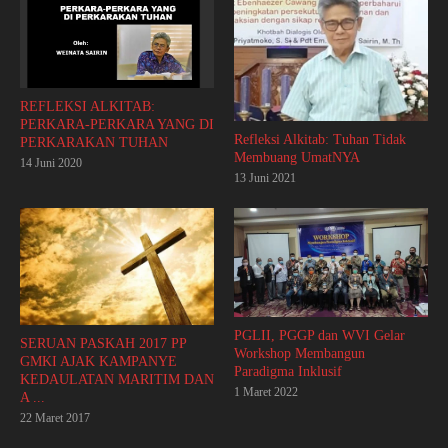
REFLEKSI ALKITAB:
PERKARA-PERKARA YANG DI
Refleksi Alkitab: Tuhan Tidak
PERKARAKAN TUHAN
Membuang UmatNYA
14 Juni 2020
13 Juni 2021
PGLII, PGGP dan WVI Gelar
SERUAN PASKAH 2017 PP
Workshop Membangun
GMKI AJAK KAMPANYE
Paradigma Inklusif
KEDAULATAN MARITIM DAN
1 Maret 2022
A ...
22 Maret 2017