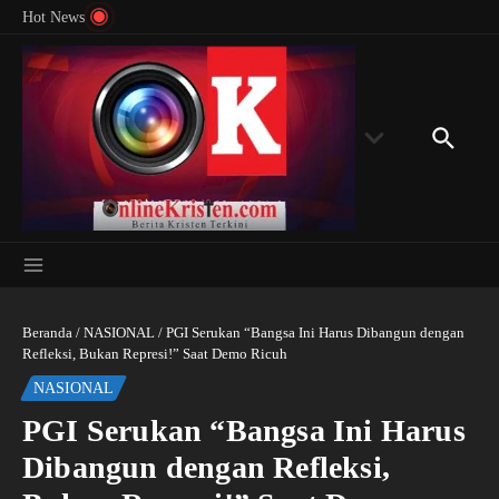
Menyingkap Misteri Angka 81 dan 8: Momentum
Lewati ke konten
Rondon
Hot News
‘Sunat Rohani’ Bagi Indonesia?
Kedube
Beranda
/
NASIONAL
/
PGI Serukan “Bangsa Ini Harus Dibangun dengan
Refleksi, Bukan Represi!” Saat Demo Ricuh
NASIONAL
PGI Serukan “Bangsa Ini Harus
Dibangun dengan Refleksi,