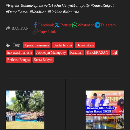
#RefleksiBukanRepresi #PGI #JacklevynManuputty #SuaraRakyat
#DemoDamai #Keadilan #HakAsasiManusia
Facebook
Twitter
WhatsApp
Telegram
BAGIKAN:
Copy Link
Tag:
Aparat Keamanan
Berita Terkini
Demonstrasi
hak asasi manusia
Jacklevyn Manuputty
Keadilan
KEKERASAN
pgi
Refleksi Bangsa
Suara Rakyat