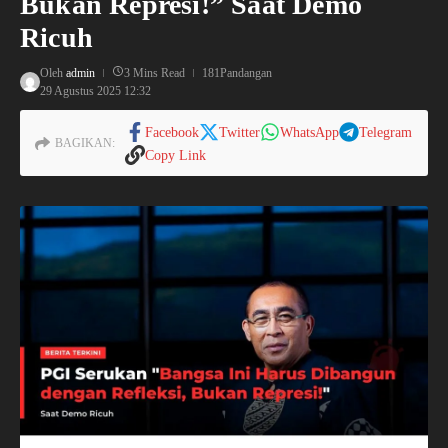
Bukan Represi!” Saat Demo
Ricuh
Oleh
admin
3 Mins Read
181Pandangan
29 Agustus 2025
12:32
Facebook
Twitter
WhatsApp
Telegram
BAGIKAN:
Copy Link