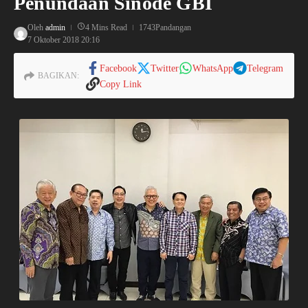
Penundaan Sinode GBI
Oleh
admin
4 Mins Read
1743Pandangan
7 Oktober 2018
20:16
Facebook
Twitter
WhatsApp
Telegram
BAGIKAN:
Copy Link