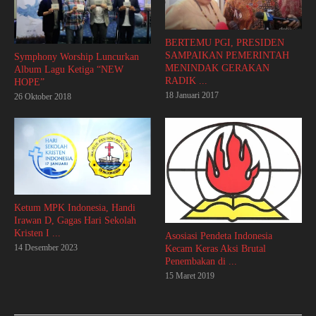
BERTEMU PGI, PRESIDEN
SAMPAIKAN PEMERINTAH
Symphony Worship Luncurkan
MENINDAK GERAKAN
Album Lagu Ketiga “NEW
RADIK ...
HOPE”
18 Januari 2017
26 Oktober 2018
Ketum MPK Indonesia, Handi
Irawan D, Gagas Hari Sekolah
Kristen I ...
Asosiasi Pendeta Indonesia
14 Desember 2023
Kecam Keras Aksi Brutal
Penembakan di ...
15 Maret 2019