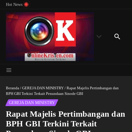
Menyingkap Misteri Angka 81 dan 8: Momentum
Lewati ke konten
Rondon
Hot News
‘Sunat Rohani’ Bagi Indonesia?
Kedube
Beranda
/
GEREJA DAN MINISTRY
/
Rapat Majelis Pertimbangan dan
BPH GBI Terkini Terkait Penundaan Sinode GBI
GEREJA DAN MINISTRY
Rapat Majelis Pertimbangan dan
BPH GBI Terkini Terkait