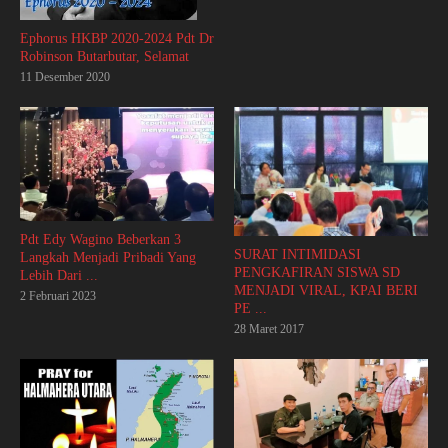
Ephorus HKBP 2020-2024 Pdt Dr
Robinson Butarbutar, Selamat
11 Desember 2020
Pdt Edy Wagino Beberkan 3
SURAT INTIMIDASI
Langkah Menjadi Pribadi Yang
PENGKAFIRAN SISWA SD
Lebih Dari ...
MENJADI VIRAL, KPAI BERI
2 Februari 2023
PE ...
28 Maret 2017