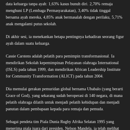
data keluarga tanpa ayah: 1,63% kasus bunuh diri. 2,70% remaja
menghuni LP (Lembaga Permasyarakatan), 3,40% tidak tinggal
bersama ayah mereka, 4,85% anak bermasalah dengan perilaku, 5,71%
anak mengalami putus sekolah.
Di akhir sesi, ia menekankan betapa pentingnya kehadiran seorang figur
ayah dalam suatu keluarga.
Cassie Carstens adalah pelatih para pemimpin transformasional. Ia
mendirikan Sekolah kepemimpinan Pelayanan olahraga International
(ISLS) pada tahun 1999, dan mendirikan African Leadership Institute
for Community Transformation (ALICT) pada tahun 2004.
Dia memulai gerakan pemuridan global bernama Ubabalo (yang berarti
Grace of God), yang sekarang sudah beroperasi di 140 negara, di mana
pelatih olahraga dilatih untuk menjadi pelatih kehidupan dan menjadi
panutan dalam pembapaan kepada para remaja dan pemuda.
Sebagai pendeta tim Piala Dunia Rugby Afrika Selatan 1995 yang
menerima piala juara dari presiden, Nelson Mandela, ia telah melihat