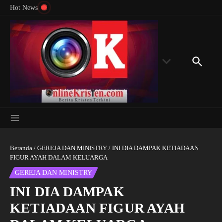
Menyingkap Misteri Angka 81 dan 8: Momentum
Lewati ke konten
Rondon
Hot News
‘Sunat Rohani’ Bagi Indonesia?
Kedube
Beranda
/
GEREJA DAN MINISTRY
/
INI DIA DAMPAK KETIADAAN
FIGUR AYAH DALAM KELUARGA
GEREJA DAN MINISTRY
INI DIA DAMPAK
KETIADAAN FIGUR AYAH