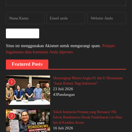
Situs ini menggunakan Akismet untuk mengurangi spam.
Pelajari
bagaimana data komentar Anda diproses
Featured Posts
Menyingkap Misteri Angka 81 dan 8: Momentum
1
‘Sunat Rohani’ Bagi Indonesia?
23 Juli 2026
43Pandangan
Tokoh Indonesia Pertama yang Bersuara! Pdt.
2
Edwin Rondonuwu Desak Pembebasan Lee Man-
hee di Kedubes Korea
16 Juli 2026