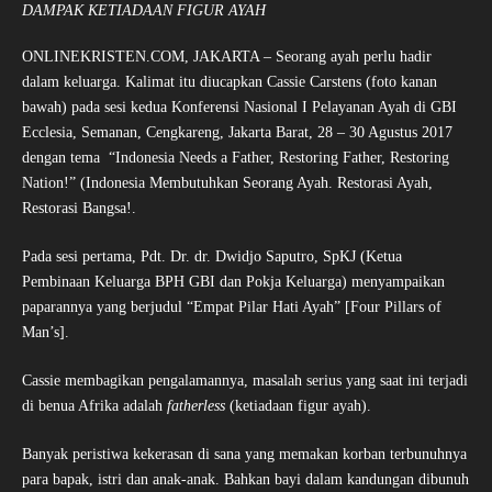
DAMPAK KETIADAAN FIGUR AYAH
ONLINEKRISTEN.COM, JAKARTA – Seorang ayah perlu hadir
dalam keluarga. Kalimat itu diucapkan Cassie Carstens (foto kanan
bawah) pada sesi kedua Konferensi Nasional I Pelayanan Ayah di GBI
Ecclesia, Semanan, Cengkareng, Jakarta Barat, 28 – 30 Agustus 2017
dengan tema “Indonesia Needs a Father, Restoring Father, Restoring
Nation!” (Indonesia Membutuhkan Seorang Ayah. Restorasi Ayah,
Restorasi Bangsa!.
Pada sesi pertama, Pdt. Dr. dr. Dwidjo Saputro, SpKJ (Ketua
Pembinaan Keluarga BPH GBI dan Pokja Keluarga) menyampaikan
paparannya yang berjudul “Empat Pilar Hati Ayah” [Four Pillars of
Man’s].
Cassie membagikan pengalamannya, masalah serius yang saat ini terjadi
di benua Afrika adalah
fatherless
(ketiadaan figur ayah).
Banyak peristiwa kekerasan di sana yang memakan korban terbunuhnya
para bapak, istri dan anak-anak. Bahkan bayi dalam kandungan dibunuh