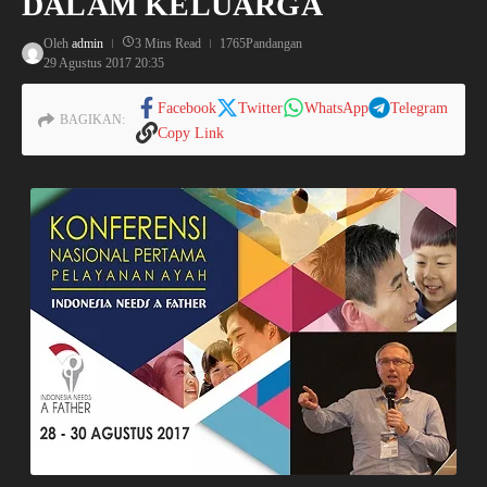
DALAM KELUARGA
Oleh
admin
3 Mins Read
1765Pandangan
29 Agustus 2017
20:35
Facebook
Twitter
WhatsApp
Telegram
BAGIKAN:
Copy Link