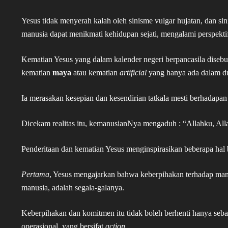
Yesus tidak menyerah kalah oleh sinisme vulgar hujatan, dan sin
manusia dapat menikmati kehidupan sejati, mengalami perspektif
Kematian Yesus yang dalam kalender negeri berpancasila disebut
kematian
maya
atau kematian
artificial
yang hanya ada dalam du
Ia merasakan kesepian dan kesendirian tatkala mesti berhadapa
Dicekam realitas itu, kemanusianNya mengaduh : “Allahku, A
Penderitaan dan kematian Yesus menginspirasikan beberapa hal 
Pertama
, Yesus mengajarkan bahwa keberpihakan terhadap man
manusia, adalah segala-galanya.
Keberpihakan dan komitmen itu tidak boleh berhenti hanya sebata
operasional, yang bersifat
action
.