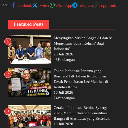
KAN:
Facebook
Twitter
WhatsApp
Telegram
Copy Link
Featured Posts
Menyingkap Misteri Angka 81 dan 8:
1
Momentum ‘Sunat Rohani’ Bagi
Indonesia?
23 Juli 2026
43Pandangan
Tokoh Indonesia Pertama yang
2
Bersuara! Pdt. Edwin Rondonuwu
Desak Pembebasan Lee Man-hee di
Kedubes Korea
16 Juli 2026
74Pandangan
Gerakan Indonesia Berdoa Synergi
3
2026, Merajut Harapan Pemulihan
Bangsa di Atas Lutut yang Bertekuk
13 Juli 2026