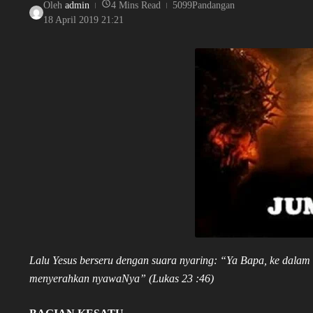
Oleh
admin
4 Mins Read
5099Pandangan
18 April 2019
21:21
Lalu Yesus berseru dengan suara nyaring: “Ya Bapa, ke dal
menyerahkan nyawaNya” (Lukas 23 :46)