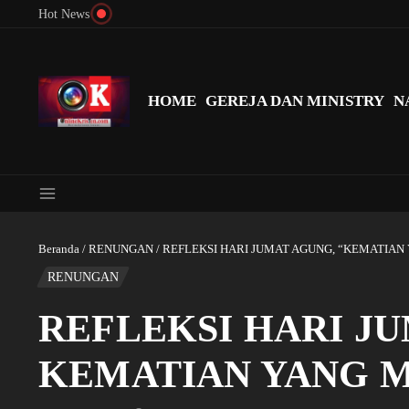
Lewati ke konten
Hot News
Menyingkap Misteri Angka 81 dan 8: Momentum ‘Sunat Rohani’ B
HOME
GEREJA DAN MINISTRY
N
Beranda
/
RENUNGAN
/
REFLEKSI HARI JUMAT AGUNG, “KEMATIAN
RENUNGAN
REFLEKSI HARI JU
KEMATIAN YANG 