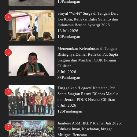
10Pandangan
Sinyal “Wi-Fi” Surga di Tengah Deru
4
Ibu Kota, Refleksi Dalie Sutanto dari
Indonesia Berdoa Synergi 2026
13 Juli 2026
16Pandangan
Menemukan Kelembutan di Tengah
5
Bisingnya Dunia: Refleksi Pdt Sapta
Siagian dari Mimbar POUK Hosana
Cililitan
8 Juli 2026
38Pandangan
Tinggalkan ‘Legacy’ Ketaatan, Pdt.
6
Sapta Siagian Resmi Dilepas Majelis
dan Jemaat POUK Hosana Cililitan
6 Juli 2026
126Pandangan
Jambore ASM HKBP Kramat Jati 2026:
7
Edukasi Iman, Kesehatan, hingga
Mitigasi Bencana