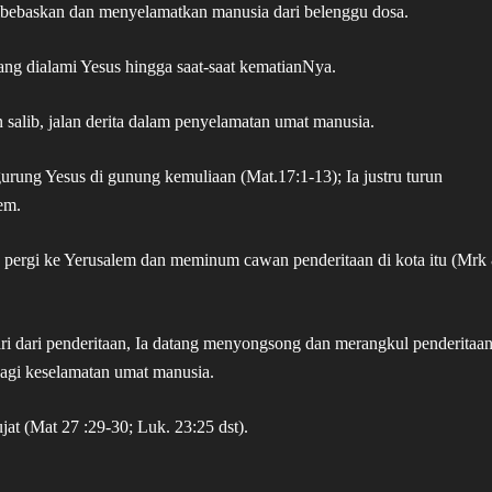
mbebaskan dan menyelamatkan manusia dari belenggu dosa.
ang dialami Yesus hingga saat-saat kematianNya.
salib, jalan derita dalam penyelamatan umat manusia.
rung Yesus di gunung kemuliaan (Mat.17:1-13); Ia justru turun
em.
s pergi ke Yerusalem dan meminum cawan penderitaan di kota itu (Mrk
ari dari penderitaan, Ia datang menyongsong dan merangkul penderitaan
agi keselamatan umat manusia.
at (Mat 27 :29-30; Luk. 23:25 dst).