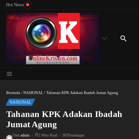
Menyingkap Misteri Angka 81 dan 8: Momentum
Lewati ke konten
Rondon
Hot News
‘Sunat Rohani’ Bagi Indonesia?
Kedube
Beranda
/
NASIONAL
/
Tahanan KPK Adakan Ibadah Jumat Agung
NASIONAL
Tahanan KPK Adakan Ibadah
Jumat Agung
Oleh
admin
2 Mins Read
993Pandangan