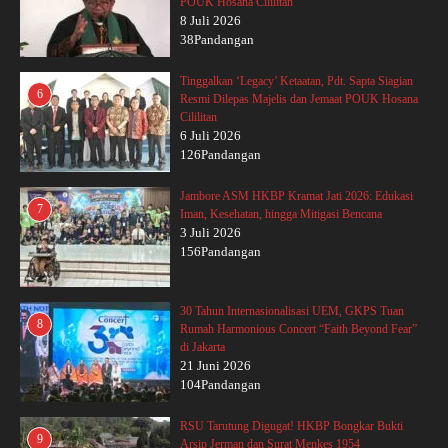
POUK Hosana Cililitan
8 Juli 2026
38Pandangan
Tinggalkan ‘Legacy’ Ketaatan, Pdt. Sapta Siagian
6
Resmi Dilepas Majelis dan Jemaat POUK Hosana
Cililitan
6 Juli 2026
126Pandangan
Jambore ASM HKBP Kramat Jati 2026: Edukasi
7
Iman, Kesehatan, hingga Mitigasi Bencana
3 Juli 2026
156Pandangan
30 Tahun Internasionalisasi UEM, GKPS Tuan
8
Rumah Harmonious Concert “Faith Beyond Fear”
di Jakarta
21 Juni 2026
104Pandangan
RSU Tarutung Digugat! HKBP Bongkar Bukti
9
Arsip Jerman dan Surat Menkes 1954