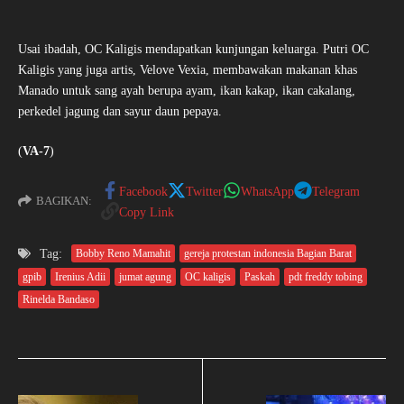
Usai ibadah, OC Kaligis mendapatkan kunjungan keluarga. Putri OC
Kaligis yang juga artis, Velove Vexia, membawakan makanan khas
Manado untuk sang ayah berupa ayam, ikan kakap, ikan cakalang,
perkedel jagung dan sayur daun pepaya.
(
VA-7
)
Facebook
Twitter
WhatsApp
Telegram
BAGIKAN:
Copy Link
Tag:
Bobby Reno Mamahit
gereja protestan indonesia Bagian Barat
gpib
Irenius Adii
jumat agung
OC kaligis
Paskah
pdt freddy tobing
Rinelda Bandaso