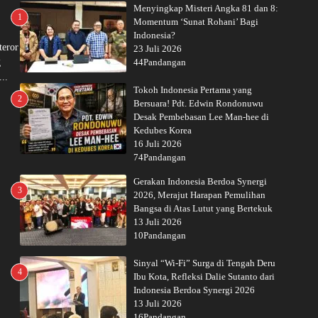
Menyingkap Misteri Angka 81 dan 8:
1
Momentum ‘Sunat Rohani’ Bagi
Indonesia?
teror
23 Juli 2026
g
44Pandangan
..
Tokoh Indonesia Pertama yang
2
Bersuara! Pdt. Edwin Rondonuwu
Desak Pembebasan Lee Man-hee di
Kedubes Korea
16 Juli 2026
74Pandangan
Gerakan Indonesia Berdoa Synergi
3
2026, Merajut Harapan Pemulihan
Bangsa di Atas Lutut yang Bertekuk
13 Juli 2026
10Pandangan
Sinyal “Wi-Fi” Surga di Tengah Deru
4
Ibu Kota, Refleksi Dalie Sutanto dari
Indonesia Berdoa Synergi 2026
13 Juli 2026
16Pandangan