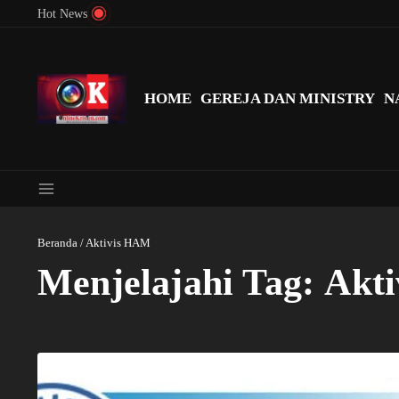
Lewati ke konten
Hot News
Menyingkap Misteri Angka 81 dan 8: Momentum ‘Sunat Rohani’ B
HOME
GEREJA DAN MINISTRY
N
Beranda
/
Aktivis HAM
Menjelajahi Tag: Akt