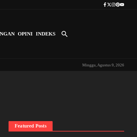
Tokoh Indonesia Pertama yang Bers
NGAN
OPINI
INDEKS
Minggu, Agustus 9, 2026
Featured Posts