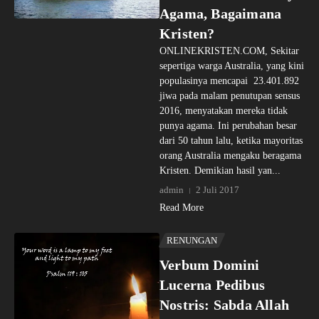
Agama, Bagaimana
Kristen?
ONLINEKRISTEN.COM, Sekitar
sepertiga warga Australia, yang kini
populasinya mencapai 23.401.892
jiwa pada malam penutupan sensus
2016, menyatakan mereka tidak
punya agama. Ini perubahan besar
dari 50 tahun lalu, ketika mayoritas
orang Australia mengaku beragama
Kristen. Demikian hasil yan...
admin
2 Juli 2017
Read More
RENUNGAN
Verbum Domini
Lucerna Pedibus
Nostris: Sabda Allah