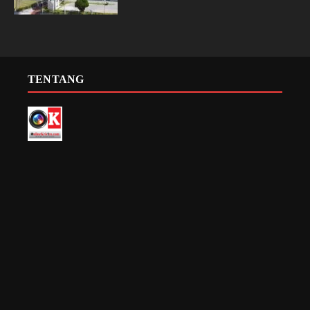
TENTANG