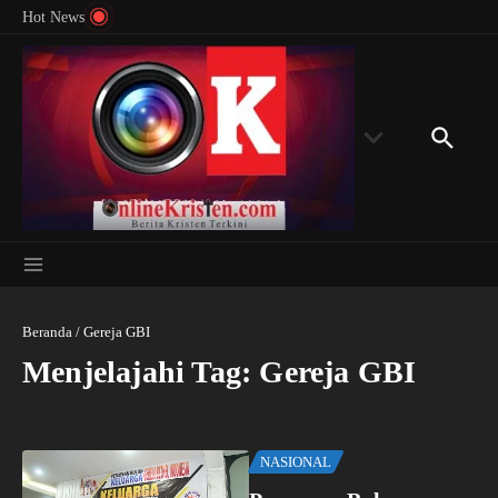
Menyingkap Misteri Angka 81 dan 8: Momentum
Lewati ke konten
Rondon
Hot News
‘Sunat Rohani’ Bagi Indonesia?
Kedube
Beranda
/
Gereja GBI
Menjelajahi Tag: Gereja GBI
NASIONAL