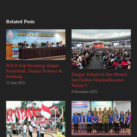
Related Posts
PGLII Siap Bersinergi dengan
Pemerintah, Doakan Prabowo &
Hangat! Kehadiran Dua Menteri
Pembang ...
dan Hashim Djojohadikusumo
12 Juni 2025
Warnai S ...
6 Desember 2025