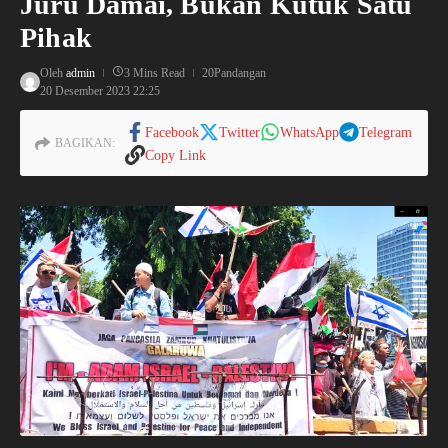
Juru Damai, Bukan Kutuk Satu
Pihak
Oleh
admin
3 Mins Read
20Pandangan
20 Desember 2023
22:25
Facebook
Twitter
WhatsApp
Telegram
BAGIKAN:
Copy Link