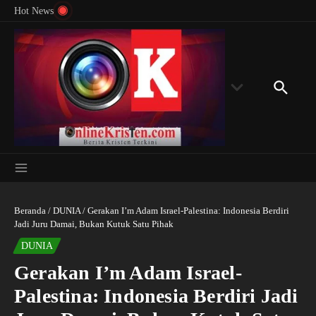
Menyingkap Misteri Angka 81 dan 8: Momentum
Lewati ke konten
Rondon
Hot News
‘Sunat Rohani’ Bagi Indonesia?
Kedube
Beranda
/
DUNIA
/
Gerakan I’m Adam Israel-Palestina: Indonesia Berdiri
Jadi Juru Damai, Bukan Kutuk Satu Pihak
DUNIA
Gerakan I’m Adam Israel-
Palestina: Indonesia Berdiri Jadi