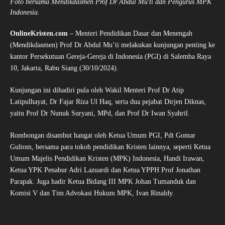
Foto bersama Mendikdasmen Prof Dr Abdul Mu'ti dan Pengurus MPK
Indonesia.
OnlineKristen.com
– Menteri Pendidikan Dasar dan Menengah
(Mendikdasmen) Prof Dr Abdul Mu’ti melakukan kunjungan penting ke
kantor Persekutuan Gereja-Gereja di Indonesia (PGI) di Salemba Raya
10, Jakarta, Rabu Siang (30/10/2024).
Kunjungan ini dihadiri pula oleh Wakil Menteri Prof Dr Atip
Latipulhayat, Dr Fajar Riza Ul Haq, serta dua pejabat Dirjen Diknas,
yaitu Prof Dr Nunuk Suryani, MPd, dan Prof Dr Iwan Syahril.
Rombongan disambut hangat oleh Ketua Umum PGI, Pdt Gomar
Gultom, bersama para tokoh pendidikan Kristen lainnya, seperti Ketua
Umum Majelis Pendidikan Kristen (MPK) Indonesia, Handi Irawan,
Ketua YPK Penabur Adri Lazuardi dan Ketua YPPH Prof Jonathan
Parapak. Juga hadir Ketua Bidang III MPK Johan Tumanduk dan
Komisi V dan Tim Advokasi Hukum MPK, Ivan Rinaldy.