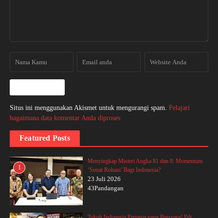
Situs ini menggunakan Akismet untuk mengurangi spam.
Pelajari
bagaimana data komentar Anda diproses
Featured Posts
Menyingkap Misteri Angka 81 dan 8: Momentum
1
‘Sunat Rohani’ Bagi Indonesia?
23 Juli 2026
43Pandangan
Tokoh Indonesia Pertama yang Bersuara! Pdt.