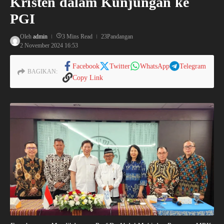
Kristen dalam Kunjungan ke
PGI
Oleh
admin
3 Mins Read
23Pandangan
2 November 2024
16:53
Facebook
Twitter
WhatsApp
Telegram
BAGIKAN:
Copy Link