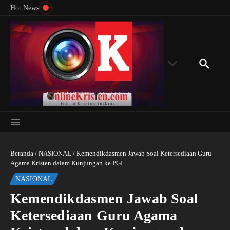
Menyingkap Misteri Angka 81 dan 8: Momentum
Lewati ke konten
Rondon
Hot News
‘Sunat Rohani’ Bagi Indonesia?
Kedube
Beranda
/
NASIONAL
/
Kemendikdasmen Jawab Soal Ketersediaan Guru
Agama Kristen dalam Kunjungan ke PGI
NASIONAL
Kemendikdasmen Jawab Soal
Ketersediaan Guru Agama