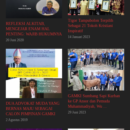
Tigor Tampubolon Terpilih
REFLEKSI ALKITAB,
Sebagai 21 Tokoh Kristiani
MENGEJAR ENAM HAL
Inspiratif
PENTING: WAJIB HUKUMNYA
14 Januari 2023
20 Juni 2020
GAMKI Sumbang Sapi Kurban
ke GP Ansor dan Pemuda
DUA ADVOKAT MUDA YANG
Muhammadiyah, Wu ...
BERNAS MAJU SEBAGAI
29 Juni 2023
CALON PIMPINAN GAMKI
2 Agustus 2019