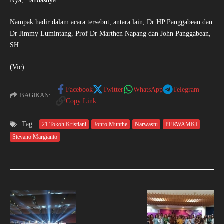
Nya,” tandasnya.
Nampak hadir dalam acara tersebut, antara lain, Dr HP Panggabean dan
Dr Jimmy Lumintang, Prof Dr Marthen Napang dan John Panggabean,
SH.
(Vic)
Facebook
Twitter
WhatsApp
Telegram
BAGIKAN:
Copy Link
Tag:
21 Tokoh Kristiani
Jonro Munthe
Narwastu
PERWAMKI
Stevano Margianto