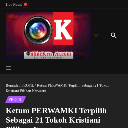
Menyingkap Misteri Angka 81 dan 8: Momentum
Lewati ke konten
Rondon
Hot News
‘Sunat Rohani’ Bagi Indonesia?
Kedube
Beranda
/
PROFIL
/
Ketum PERWAMKI Terpilih Sebagai 21 Tokoh
Kristiani Pilihan Narwastu
PROFIL
Ketum PERWAMKI Terpilih
Sebagai 21 Tokoh Kristiani