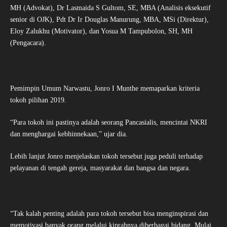
MH (Advokat), Dr Lasmaida S Gultom, SE, MBA (Analisis eksekutif
senior di OJK), Pdt Dr Ir Douglas Manurung, MBA, MSi (Direktur),
Eloy Zalukhu (Motivator), dan Yosua M Tampubolon, SH, MH
(Pengacara).
Pemimpin Umum Narwastu, Jonro I Munthe memaparkan kriteria
tokoh pilihan 2019.
“Para tokoh ini pastinya adalah seorang Pancasialis, mencintai NKRI
dan menghargai kebhinnekaan,” ujar dia.
Lebih lanjut Jonro menjelaskan tokoh tersebut juga peduli terhadap
pelayanan di tengah gereja, masyarakat dan bangsa dan negara.
“Tak kalah penting adalah para tokoh tersebut bisa menginspirasi dan
memotivasi banyak orang melalui kiprahnya diberbagai bidang. Mulai