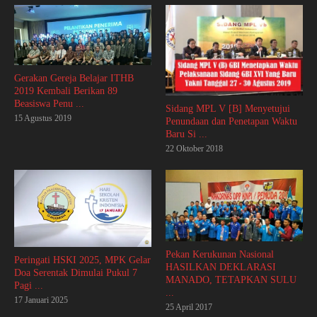
Gerakan Gereja Belajar ITHB
2019 Kembali Berikan 89
Beasiswa Penu ...
Sidang MPL V [B] Menyetujui
15 Agustus 2019
Penundaan dan Penetapan Waktu
Baru Si ...
22 Oktober 2018
Pekan Kerukunan Nasional
Peringati HSKI 2025, MPK Gelar
HASILKAN DEKLARASI
Doa Serentak Dimulai Pukul 7
MANADO, TETAPKAN SULU
Pagi ...
...
17 Januari 2025
25 April 2017