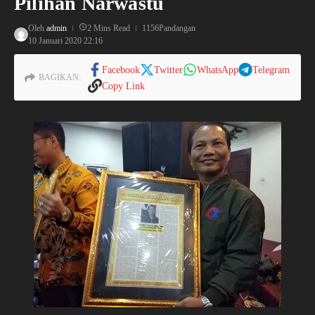
Pilihan Narwastu
Oleh
admin
2 Mins Read
1156Pandangan
10 Januari 2020
22:16
Facebook
Twitter
WhatsApp
Telegram
BAGIKAN:
Copy Link