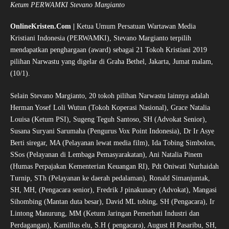
Ketum PERWAMKI Stevano Margianto
OnlineKristen.Com |
Ketua Umum Persatuan Wartawan Media
Kristiani Indonesia (PERWAMKI), Stevano Margianto terpilih
mendapatkan penghargaan (award) sebagai 21 Tokoh Kristiani 2019
pilihan Narwastu yang digelar di Graha Bethel, Jakarta, Jumat malam,
(10/1).
Selain Stevano Margianto, 20 tokoh pilihan Narwastu lainnya adalah
Herman Yosef Loli Wutun (Tokoh Koperasi Nasional), Grace Natalia
Louisa (Ketum PSI), Sugeng Teguh Santoso, SH (Advokat Senior),
Susana Suryani Sarumaha (Pengurus Vox Point Indonesia), Dr Ir Asye
Berti siregar, MA (Pelayanan lewat media film), Ida Tobing Simbolon,
SSos (Pelayanan di Lembaga Pemasyarakatan), Ani Natalia Pinem
(Humas Perpajakan Kementerian Keuangan RI), Pdt Oniwati Nurhaidah
Turnip, STh (Pelayanan ke daerah pedalaman), Ronald Simanjuntak,
SH, MH, (Pengacara senior), Fredrik J pinakunary (Advokat), Mangasi
Sihombing (Mantan duta besar), David ML tobing, SH (Pengacara), Ir
Lintong Manurung, MM (Ketum Jaringan Pemerhati Industri dan
Perdagangan), Kamillus elu, S.H ( pengacara), August H Pasaribu, SH,