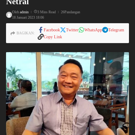
Netral
Oleh
admin
3 Mins Read
26Pandangan
18 Januari 2023
18:06
Facebook
Twitter
WhatsApp
Telegram
BAGIKAN:
Copy Link