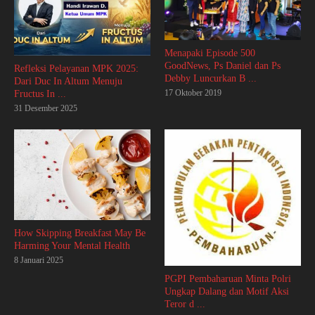
Menapaki Episode 500
GoodNews, Ps Daniel dan Ps
Refleksi Pelayanan MPK 2025:
Debby Luncurkan B ...
Dari Duc In Altum Menuju
17 Oktober 2019
Fructus In ...
31 Desember 2025
How Skipping Breakfast May Be
Harming Your Mental Health
8 Januari 2025
PGPI Pembaharuan Minta Polri
Ungkap Dalang dan Motif Aksi
Teror d ...