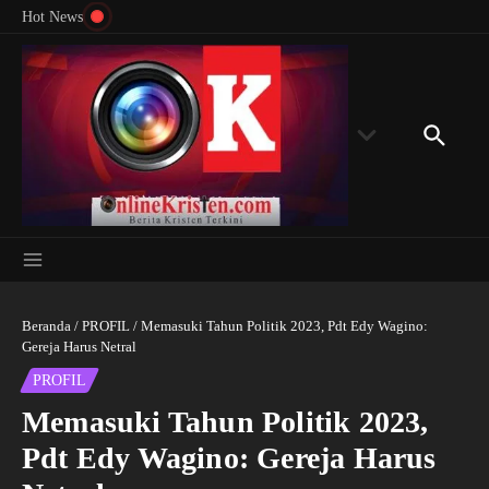
Menyingkap Misteri Angka 81 dan 8: Momentum
Lewati ke konten
Rondon
Hot News
‘Sunat Rohani’ Bagi Indonesia?
Kedube
Beranda
/
PROFIL
/
Memasuki Tahun Politik 2023, Pdt Edy Wagino:
Gereja Harus Netral
PROFIL
Memasuki Tahun Politik 2023,
Pdt Edy Wagino: Gereja Harus