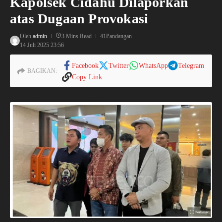
Kapolsek Cidahu Dilaporkan
atas Dugaan Provokasi
Oleh
admin
3 Mins Read
41Pandangan
14 Juli 2025
23:56
Facebook
Twitter
WhatsApp
Telegram
BAGIKAN:
Copy Link