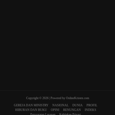
Copyright © 2026 | Powered by OnlineKristen.com
GEREJA DAN MINISTRY
NASIONAL
DUNIA
PROFIL
HIBURAN DAN BUKU
OPINI
RENUNGAN
INDEKS
Persyaratan Layanan
Kebijakan Privasi