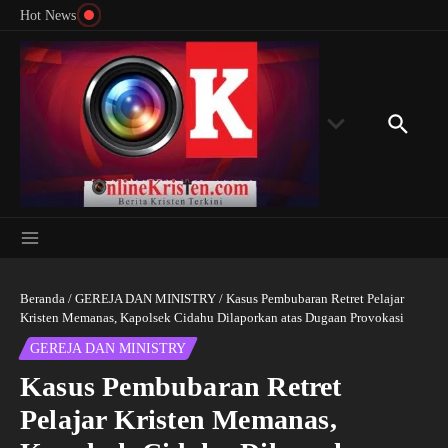
Menyingkap Misteri Angka 81 dan 8: Momentum
Lewati ke konten
Rondon
Hot News
‘Sunat Rohani’ Bagi Indonesia?
Kedube
Beranda
/
GEREJA DAN MINISTRY
/
Kasus Pembubaran Retret Pelajar
Kristen Memanas, Kapolsek Cidahu Dilaporkan atas Dugaan Provokasi
GEREJA DAN MINISTRY
Kasus Pembubaran Retret
Pelajar Kristen Memanas,