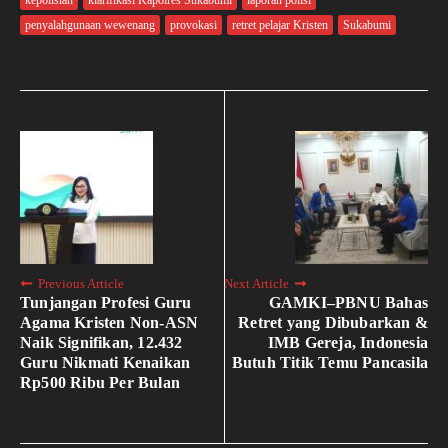
penyalahgunaan wewenang
provokasi
retret pelajar Kristen
Sukabumi
Previous Article
Next Article
Tunjangan Profesi Guru
GAMKI–PBNU Bahas
Agama Kristen Non-ASN
Retret yang Dibubarkan &
Naik Signifikan, 12.432
IMB Gereja, Indonesia
Guru Nikmati Kenaikan
Butuh Titik Temu Pancasila
Rp500 Ribu Per Bulan