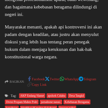
dan bagaimana kebebasan beragama dilindungi di
negeri ini.
Masyarakat menanti, apakah api kontroversi ini akan
padam dengan keadilan, atau justru akan menyulut
diskusi yang lebih luas tentang peran penegak
hukum dalam menjaga kerukunan dan hak-hak
konstitusional warga negara.
Facebook
Twitter
WhatsApp
Telegram
BAGIKAN:
Copy Link
Tag:
AKP Endang Slamet
apolsek Cidahu
Desa Tangkil
Divisi Propam Mabes Polri
jurnalisme narasi.
Kebebasan Beragama
kepolisian
klarifikasi Kapolres Sukabumi
laporan polisi