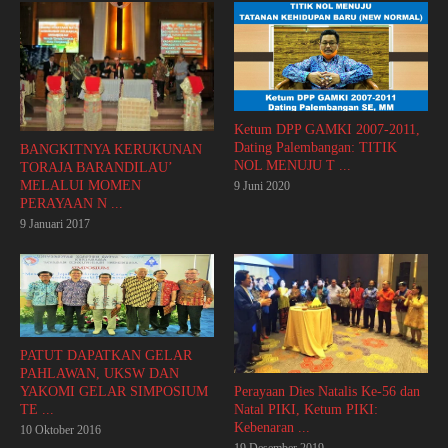
Ketum DPP GAMKI 2007-2011,
Dating Palembangan: TITIK
BANGKITNYA KERUKUNAN
NOL MENUJU T ...
TORAJA BARANDILAU’
MELALUI MOMEN
9 Juni 2020
PERAYAAN N ...
9 Januari 2017
PATUT DAPATKAN GELAR
PAHLAWAN, UKSW DAN
Perayaan Dies Natalis Ke-56 dan
YAKOMI GELAR SIMPOSIUM
Natal PIKI, Ketum PIKI:
TE ...
Kebenaran ...
10 Oktober 2016
19 Desember 2019