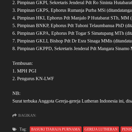
2. Pimpinan GKPI, Sekretaris Jenderal Pdt Ro Sininta Hutabara
3. Pimpinan GKPS, Ephorus Rumanja Purba MSi (ditandatanga
4. Pimpinan HKI, Ephorus Pdt Manjalo P Hutabarat STh, MM (d
5. Pimpinan BNKP, Ephorus Pdt Tuhoni Telaumbanua PhD (dit
6. Pimpinan GKPA, Ephorus Pdt Togar S Simatupang MTh (dit
7. Pimpinan GKLI, Bishop Pdt Dr Esra Sinaga MMis (ditandata
8. Pimpinan GKPPD, Sekretaris Jenderal Pdt Mangara Sinamo 
Tembusan:
1. MPH PGI
2. Pengurus KN-LWF
NB:
Surat terbuka Anggota Gereja-gereja Lutheran Indonesia ini, disa
BAGIKAN:
Tag:
BASUKI TJAHAJA PURNAMA
GEREJA LUTHERAN
PENI