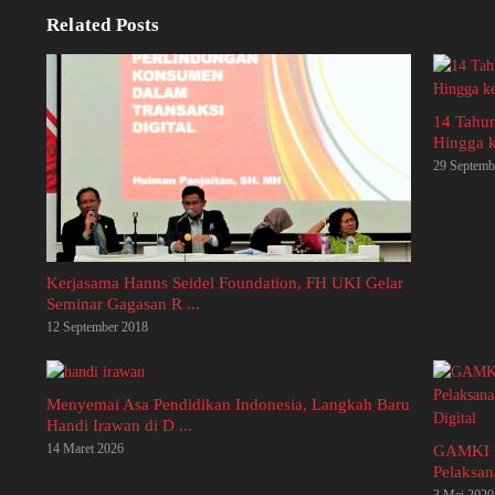
Related Posts
14 Tahun
Hingga 
29 Septemb
Kerjasama Hanns Seidel Foundation, FH UKI Gelar
Seminar Gagasan R ...
12 September 2018
Menyemai Asa Pendidikan Indonesia, Langkah Baru
Handi Irawan di D ...
14 Maret 2026
GAMKI D
Pelaksan