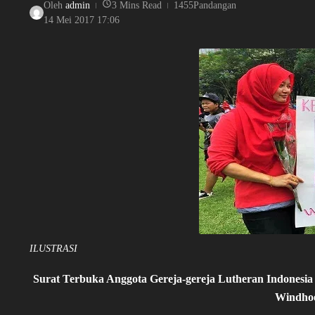
Oleh
admin
3 Mins Read
1455Pandangan
14 Mei 2017
17:06
ILUSTRASI
Surat Terbuka Anggota Gereja-gereja Lutheran Indonesia
Windhoe