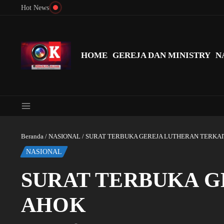
Lewati ke konten
Hot News
Menyingkap Misteri Angka 81 dan 8: Momentum ‘Sunat Rohani’ B
HOME
GEREJA DAN MINISTRY
N
Beranda
/
NASIONAL
/
SURAT TERBUKA GEREJA LUTHERAN TERKAI
NASIONAL
SURAT TERBUKA G
AHOK