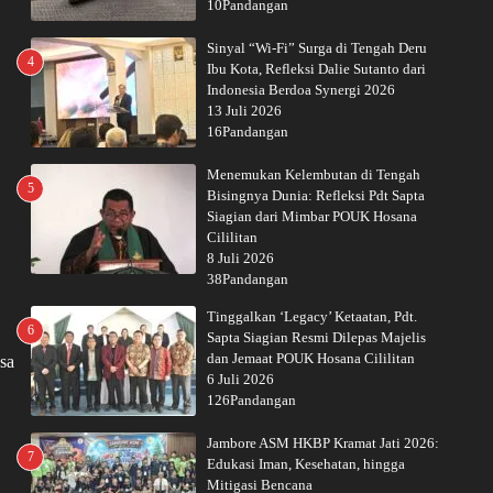
10Pandangan
Sinyal “Wi-Fi” Surga di Tengah Deru
4
Ibu Kota, Refleksi Dalie Sutanto dari
Indonesia Berdoa Synergi 2026
13 Juli 2026
16Pandangan
Menemukan Kelembutan di Tengah
5
Bisingnya Dunia: Refleksi Pdt Sapta
Siagian dari Mimbar POUK Hosana
Cililitan
8 Juli 2026
38Pandangan
Tinggalkan ‘Legacy’ Ketaatan, Pdt.
6
Sapta Siagian Resmi Dilepas Majelis
dan Jemaat POUK Hosana Cililitan
sa
6 Juli 2026
126Pandangan
Jambore ASM HKBP Kramat Jati 2026:
7
Edukasi Iman, Kesehatan, hingga
Mitigasi Bencana