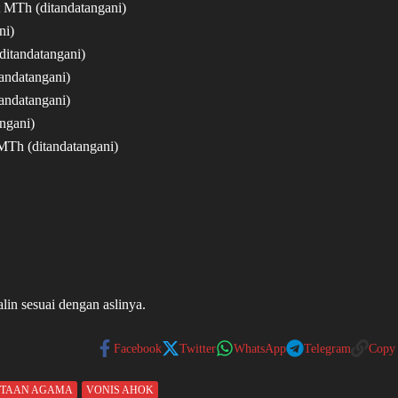
t MTh (ditandatangani)
ni)
itandatangani)
andatangani)
andatangani)
ngani)
MTh (ditandatangani)
lin sesuai dengan aslinya.
Facebook
Twitter
WhatsApp
Telegram
Copy
STAAN AGAMA
VONIS AHOK