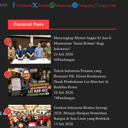
KAN:
Facebook
Twitter
WhatsApp
Telegram
Copy Link
Featured Posts
Menyingkap Misteri Angka 81 dan 8:
1
Momentum ‘Sunat Rohani’ Bagi
Indonesia?
23 Juli 2026
43Pandangan
Tokoh Indonesia Pertama yang
2
Bersuara! Pdt. Edwin Rondonuwu
Desak Pembebasan Lee Man-hee di
Kedubes Korea
16 Juli 2026
74Pandangan
Gerakan Indonesia Berdoa Synergi
3
2 di
2026, Merajut Harapan Pemulihan
Bangsa di Atas Lutut yang Bertekuk
13 Juli 2026