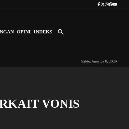
Tokoh Indonesia Pertama yang Bers
NGAN
OPINI
INDEKS
Sabtu, Agustus 8, 2026
RKAIT VONIS