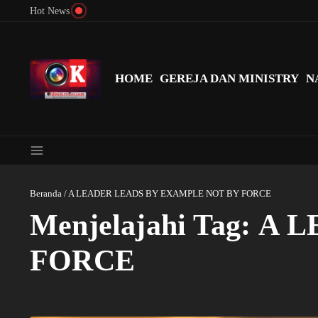
Lewati ke konten
Hot News
Menyingkap Misteri Angka 81 dan 8: Momentum ‘Sunat Rohani’ B
HOME
GEREJA DAN MINISTRY
N
Beranda
/
A LEADER LEADS BY EXAMPLE NOT BY FORCE
Menjelajahi Tag: 
FORCE