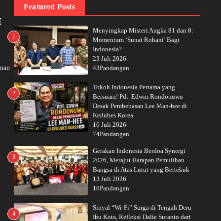
Featured Posts
H
Menyingkap Misteri Angka 81 dan 8:
1
Momentum ‘Sunat Rohani’ Bagi
Indonesia?
23 Juli 2026
inan
43Pandangan
Tokoh Indonesia Pertama yang
2
Bersuara! Pdt. Edwin Rondonuwu
Desak Pembebasan Lee Man-hee di
Kedubes Korea
16 Juli 2026
74Pandangan
Gerakan Indonesia Berdoa Synergi
3
2026, Merajut Harapan Pemulihan
Bangsa di Atas Lutut yang Bertekuk
13 Juli 2026
10Pandangan
Sinyal “Wi-Fi” Surga di Tengah Deru
4
Ibu Kota, Refleksi Dalie Sutanto dari