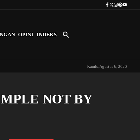
Tokoh Indonesia Pertama yang Bers
NGAN
OPINI
INDEKS
Kamis, Agustus 6, 2026
XAMPLE NOT BY