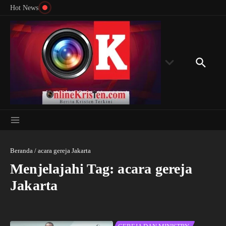
Menyingkap Misteri Angka 81 dan 8: Momentum
Lewati ke konten
Rondon
Hot News
‘Sunat Rohani’ Bagi Indonesia?
Kedube
Beranda
/
acara gereja Jakarta
Menjelajahi Tag: acara gereja
Jakarta