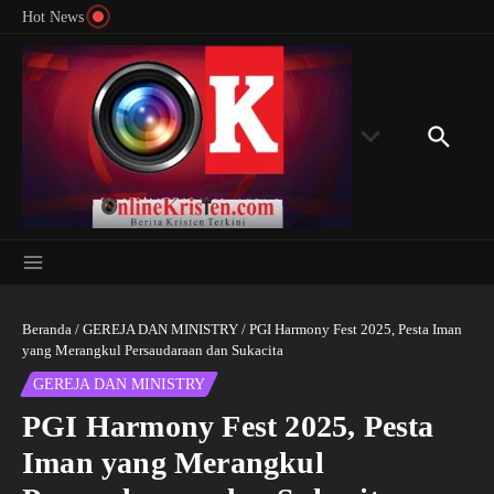
Menyingkap Misteri Angka 81 dan 8: Momentum
Lewati ke konten
Rondon
Hot News
‘Sunat Rohani’ Bagi Indonesia?
Kedube
Beranda
/
GEREJA DAN MINISTRY
/
PGI Harmony Fest 2025, Pesta Iman
yang Merangkul Persaudaraan dan Sukacita
GEREJA DAN MINISTRY
PGI Harmony Fest 2025, Pesta
Iman yang Merangkul