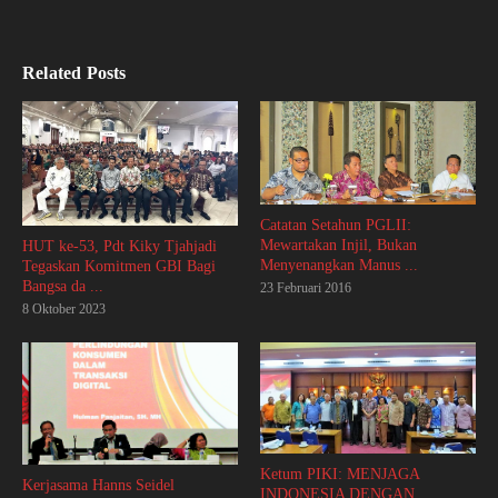
Related Posts
Catatan Setahun PGLII:
Mewartakan Injil, Bukan
HUT ke-53, Pdt Kiky Tjahjadi
Menyenangkan Manus ...
Tegaskan Komitmen GBI Bagi
Bangsa da ...
23 Februari 2016
8 Oktober 2023
Ketum PIKI: MENJAGA
Kerjasama Hanns Seidel
INDONESIA DENGAN