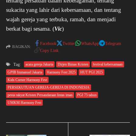
tentang persatuan dalam keberagaman, tentang
sukacita yang lahir dari kebersamaan, dan tentang
wajah gereja yang terbuka, ramah, dan menjadi
berkat bagi sesama. (
Vic
)
Facebook
Twitter
WhatsApp
Telegram
BAGIKAN:
Copy Link
Tag:
acara gereja Jakarta
Dirjen Bimas Kristen
festival kebersamaan
GPIB Immanuel Jakarta
Harmony Fest 2025
HUT PGI 2025
Kids Corner Harmony Fest
PERSEKUTUAN GEREJA-GEREJA DI INDONESIA
pesta rakyat Kristen Persaudaraan lintas iman
PGI 75 tahun
UMKM Harmony Fest