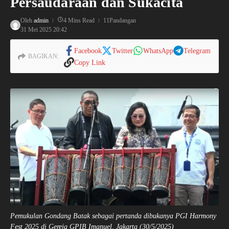
Persaudaraan dan Sukacita
Oleh
admin
4 Mins Read
11Pandangan
31 Mei 2025
20:42
Facebook
Twitter
WhatsApp
Telegram
BAGIKAN:
Copy Link
Pemukulan Gondang Batak sebagai pertanda dibukanya PGI Harmony
Fest 2025 di Gereja GPIB Imanuel, Jakarta (30/5/2025)