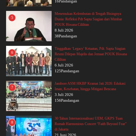
16Pandangan
Menemukan Kelembutan di Tengah Bisingnya
5
Dunia: Refleksi Pdt Sapta Siagian dari Mimbar
POUK Hosana Cililitan
8 Juli 2026
38Pandangan
Tinggalkan ‘Legacy’ Ketaatan, Pdt. Sapta Siagian
6
Resmi Dilepas Majelis dan Jemaat POUK Hosana
Cililitan
6 Juli 2026
125Pandangan
Jambore ASM HKBP Kramat Jati 2026: Edukasi
7
Iman, Kesehatan, hingga Mitigasi Bencana
3 Juli 2026
156Pandangan
30 Tahun Internasionalisasi UEM, GKPS Tuan
8
Rumah Harmonious Concert “Faith Beyond Fear”
di Jakarta
21 Juni 2026