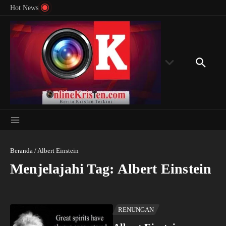
Menyingkap Misteri Angka 81 dan 8: Momentum
Lewati ke konten
Rondon
Hot News
‘Sunat Rohani’ Bagi Indonesia?
Kedube
Beranda
/
Albert Einstein
Menjelajahi Tag: Albert Einstein
RENUNGAN