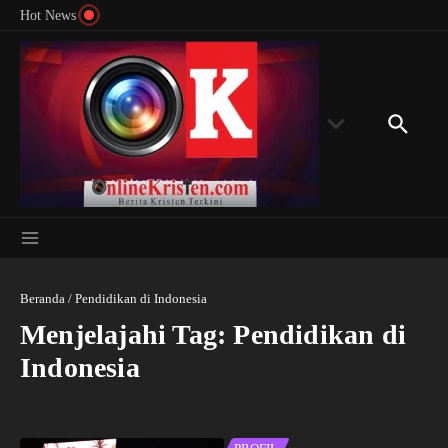
Menyingkap Misteri Angka 81 dan 8: Momentum
Lewati ke konten
Rondon
Hot News
‘Sunat Rohani’ Bagi Indonesia?
Kedube
Beranda
/
Pendidikan di Indonesia
Menjelajahi Tag: Pendidikan di
Indonesia