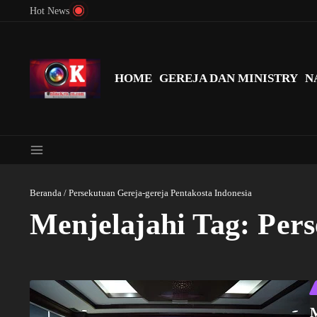
Lewati ke konten
Hot News
Menyingkap Misteri Angka 81 dan 8: Momentum ‘Sunat Rohani’ B
HOME
GEREJA DAN MINISTRY
N
Beranda
/
Persekutuan Gereja-gereja Pentakosta Indonesia
Menjelajahi Tag: Pers