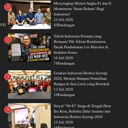
Menyingkap Misteri Angka 81 dan 8:
1
Momentum ‘Sunat Rohani’ Bagi
Indonesia?
23 Juli 2026
XVII
43Pandangan
Tokoh Indonesia Pertama yang
2
Bersuara! Pdt. Edwin Rondonuwu
Desak Pembebasan Lee Man-hee di
Kedubes Korea
16 Juli 2026
74Pandangan
Gerakan Indonesia Berdoa Synergi
3
2026, Merajut Harapan Pemulihan
Bangsa di Atas Lutut yang Bertekuk
13 Juli 2026
10Pandangan
Sinyal “Wi-Fi” Surga di Tengah Deru
4
Ibu Kota, Refleksi Dalie Sutanto dari
Indonesia Berdoa Synergi 2026
13 Juli 2026
16Pandangan