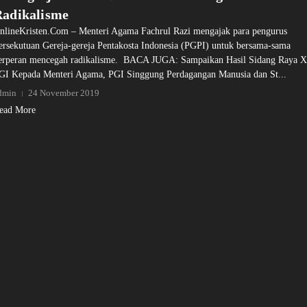
Radikalisme
nlineKristen.Com – Menteri Agama Fachrul Razi mengajak para pengurus
ersekutuan Gereja-gereja Pentakosta Indonesia (PGPI) untuk bersama-sama
erperan mencegah radikalisme. BACA JUGA: Sampaikan Hasil Sidang Raya 
GI Kepada Menteri Agama, PGI Singgung Perdagangan Manusia dan St...
dmin
24 November 2019
ead More