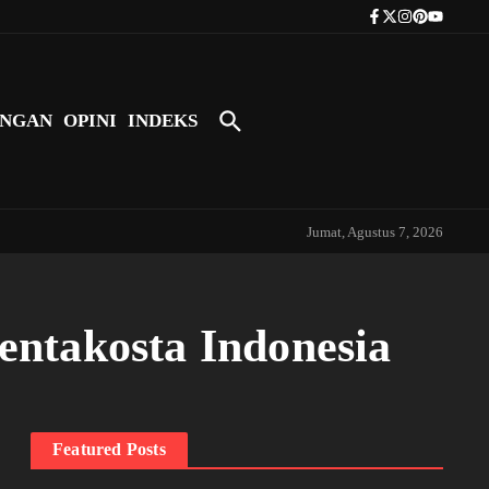
Tokoh Indonesia Pertama yang Bers
NGAN
OPINI
INDEKS
Jumat, Agustus 7, 2026
entakosta Indonesia
Featured Posts