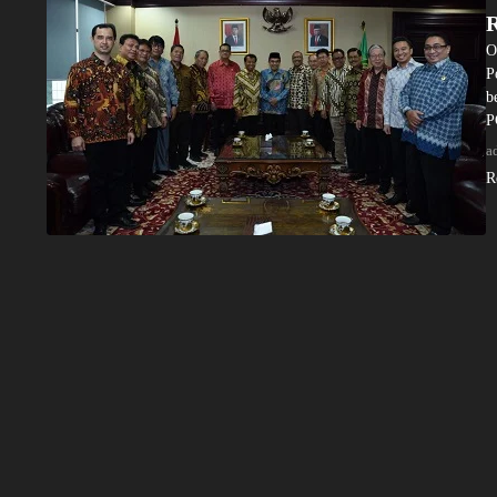
O
P
b
P
a
R