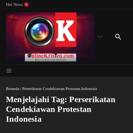
Menyingkap Misteri Angka 81 dan 8: Momentum
Lewati ke konten
Rondon
Hot News
‘Sunat Rohani’ Bagi Indonesia?
Kedube
Beranda
/
Perserikatan Cendekiawan Protestan Indonesia
Menjelajahi Tag: Perserikatan
Cendekiawan Protestan
Indonesia