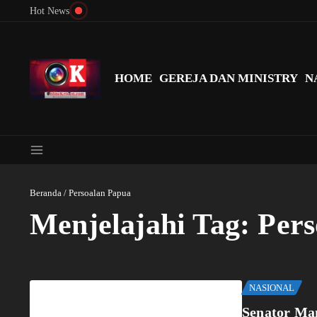
Lewati ke konten
Hot News
Menyingkap Misteri Angka 81 dan 8: Momentum ‘Sunat Rohani’ B
HOME
GEREJA DAN MINISTRY
N
Beranda
/
Persoalan Papua
Menjelajahi Tag: Per
NASIONAL
Senator Ma