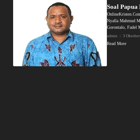
Soal Papua
OnlineKristen.Com
Nyalla Mahmud Mat
Gorontalo, Fadel
admin
3 Oktober
Read More