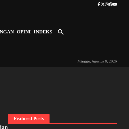
Tokoh Indonesia Pertama yang Bers
NGAN
OPINI
INDEKS
Minggu, Agustus 9, 2026
Featured Posts
ian