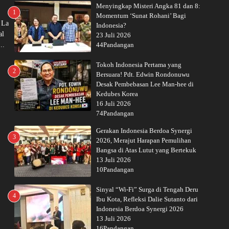
Menyingkap Misteri Angka 81 dan 8:
1
Momentum ‘Sunat Rohani’ Bagi
 La
Indonesia?
al
23 Juli 2026
..
44Pandangan
Tokoh Indonesia Pertama yang
2
Bersuara! Pdt. Edwin Rondonuwu
Desak Pembebasan Lee Man-hee di
Kedubes Korea
16 Juli 2026
74Pandangan
Gerakan Indonesia Berdoa Synergi
3
2026, Merajut Harapan Pemulihan
Bangsa di Atas Lutut yang Bertekuk
13 Juli 2026
10Pandangan
Sinyal “Wi-Fi” Surga di Tengah Deru
4
Ibu Kota, Refleksi Dalie Sutanto dari
Indonesia Berdoa Synergi 2026
13 Juli 2026
16Pandangan