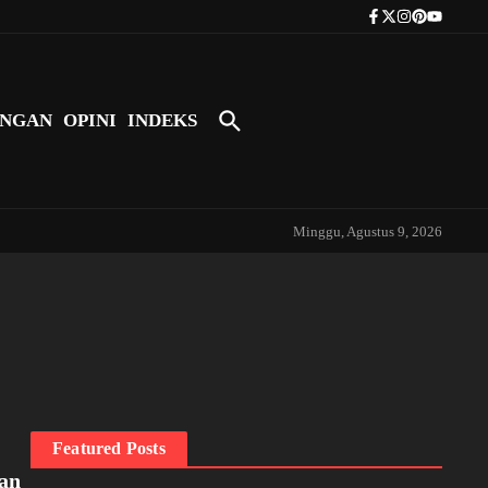
Tokoh Indonesia Pertama yang Bers
NGAN
OPINI
INDEKS
Minggu, Agustus 9, 2026
Featured Posts
kan