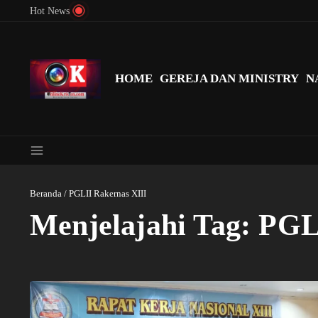
Lewati ke konten
Hot News
Menyingkap Misteri Angka 81 dan 8: Momentum ‘Sunat Rohani’ B
HOME
GEREJA DAN MINISTRY
N
Beranda
/
PGLII Rakernas XIII
Menjelajahi Tag: PGL