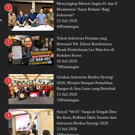
Menyingkap Misteri Angka 81 dan 8:
1
Momentum ‘Sunat Rohani’ Bagi
Indonesia?
e
23 Juli 2026
44Pandangan
Tokoh Indonesia Pertama yang
2
Bersuara! Pdt. Edwin Rondonuwu
Desak Pembebasan Lee Man-hee di
Kedubes Korea
16 Juli 2026
74Pandangan
Gerakan Indonesia Berdoa Synergi
3
2026, Merajut Harapan Pemulihan
Bangsa di Atas Lutut yang Bertekuk
13 Juli 2026
10Pandangan
Sinyal “Wi-Fi” Surga di Tengah Deru
4
Ibu Kota, Refleksi Dalie Sutanto dari
Indonesia Berdoa Synergi 2026
13 Juli 2026
16Pandangan