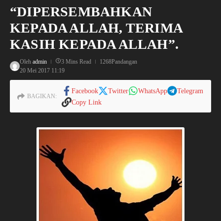
“DIPERSEMBAHKAN
KEPADA ALLAH, TERIMA
KASIH KEPADA ALLAH”.
Oleh
admin
3 Mins Read
1268Pandangan
20 Mei 2017
11:19
Facebook
Twitter
WhatsApp
Telegram
BAGIKAN:
Copy Link