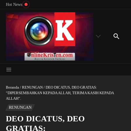
Menyingkap Misteri Angka 81 dan 8: Momentum
Lewati ke konten
Rondon
Hot News
‘Sunat Rohani’ Bagi Indonesia?
Kedube
Beranda
/
RENUNGAN
/
DEO DICATUS, DEO GRATIAS:
“DIPERSEMBAHKAN KEPADA ALLAH, TERIMA KASIH KEPADA
ALLAH”.
RENUNGAN
DEO DICATUS, DEO
GRATIAS: