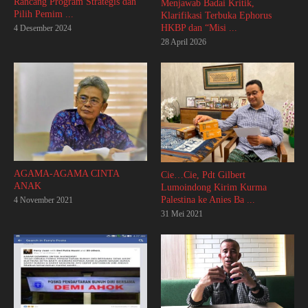
Rancang Program Strategis dan
Menjawab Badai Kritik,
Pilih Pemim ...
Klarifikasi Terbuka Ephorus
HKBP dan “Misi ...
4 Desember 2024
28 April 2026
AGAMA-AGAMA CINTA
Cie…Cie, Pdt Gilbert
ANAK
Lumoindong Kirim Kurma
Palestina ke Anies Ba ...
4 November 2021
31 Mei 2021