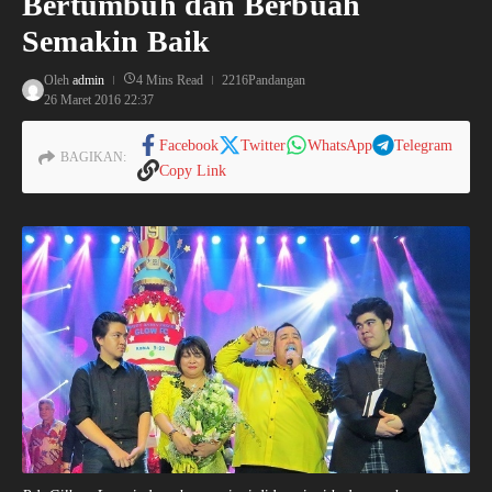
Bertumbuh dan Berbuah
Semakin Baik
Oleh
admin
4 Mins Read
2216Pandangan
26 Maret 2016
22:37
Facebook
Twitter
WhatsApp
Telegram
BAGIKAN:
Copy Link