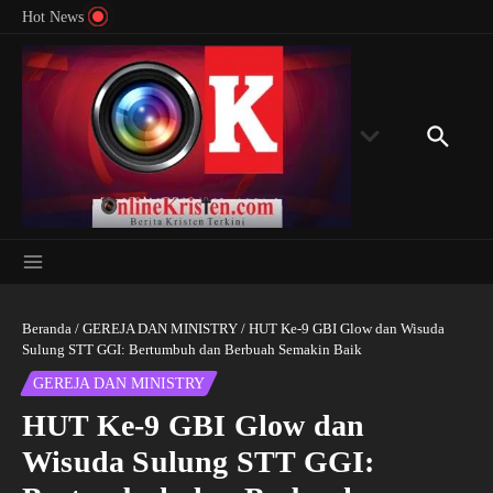
Menyingkap Misteri Angka 81 dan 8: Momentum
Lewati ke konten
Rondon
Hot News
‘Sunat Rohani’ Bagi Indonesia?
Kedube
Beranda
/
GEREJA DAN MINISTRY
/
HUT Ke-9 GBI Glow dan Wisuda
Sulung STT GGI: Bertumbuh dan Berbuah Semakin Baik
GEREJA DAN MINISTRY
HUT Ke-9 GBI Glow dan
Wisuda Sulung STT GGI: