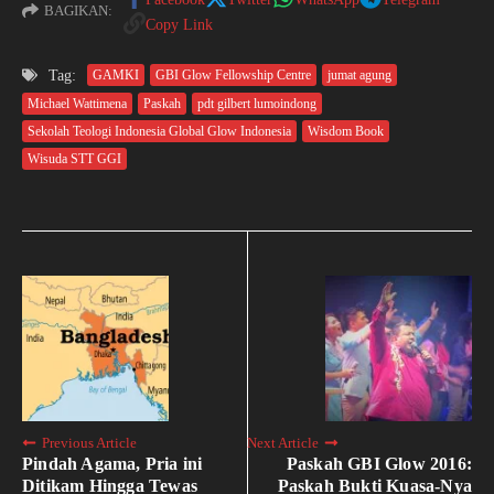
BAGIKAN:
Copy Link
Tag:
GAMKI
GBI Glow Fellowship Centre
jumat agung
Michael Wattimena
Paskah
pdt gilbert lumoindong
Sekolah Teologi Indonesia Global Glow Indonesia
Wisdom Book
Wisuda STT GGI
Previous Article
Next Article
Pindah Agama, Pria ini
Paskah GBI Glow 2016:
Ditikam Hingga Tewas
Paskah Bukti Kuasa-Nya