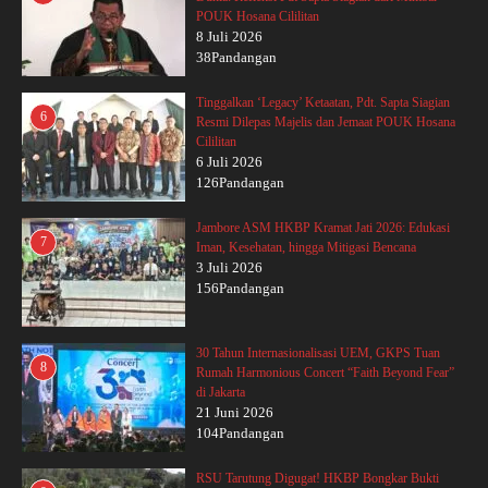
POUK Hosana Cililitan
8 Juli 2026
38Pandangan
Tinggalkan ‘Legacy’ Ketaatan, Pdt. Sapta Siagian
6
Resmi Dilepas Majelis dan Jemaat POUK Hosana
Cililitan
6 Juli 2026
126Pandangan
Jambore ASM HKBP Kramat Jati 2026: Edukasi
7
Iman, Kesehatan, hingga Mitigasi Bencana
3 Juli 2026
156Pandangan
30 Tahun Internasionalisasi UEM, GKPS Tuan
8
Rumah Harmonious Concert “Faith Beyond Fear”
di Jakarta
21 Juni 2026
104Pandangan
RSU Tarutung Digugat! HKBP Bongkar Bukti