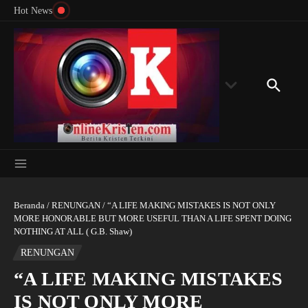
Menyingkap Misteri Angka 81 dan 8: Momentum
Lewati ke konten
Rondon
Hot News
‘Sunat Rohani’ Bagi Indonesia?
Kedube
Beranda
/
RENUNGAN
/
“A LIFE MAKING MISTAKES IS NOT ONLY
MORE HONORABLE BUT MORE USEFUL THAN A LIFE SPENT DOING
NOTHING AT ALL ( G.B. Shaw)
RENUNGAN
“A LIFE MAKING MISTAKES
IS NOT ONLY MORE