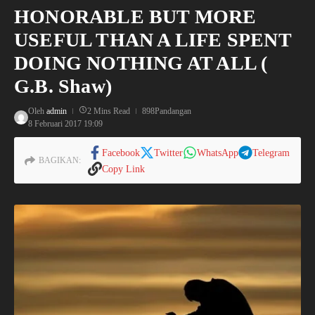
HONORABLE BUT MORE
USEFUL THAN A LIFE SPENT
DOING NOTHING AT ALL (
G.B. Shaw)
Oleh
admin
2 Mins Read
898Pandangan
8 Februari 2017
19:09
Facebook
Twitter
WhatsApp
Telegram
BAGIKAN:
Copy Link