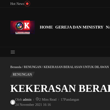
Lewati ke konten
Hot News
Menyingkap Misteri Angka 81 dan 8: Momentum ‘Sunat Rohani’ B
HOME
GEREJA DAN MINISTRY
N
Beranda
/
RENUNGAN
/
KEKERASAN BERALASAN UNTUK DILAWAN
RENUNGAN
KEKERASAN BERA
Oleh
admin
2 Mins Read
17Pandangan
24 November 2021
16:16