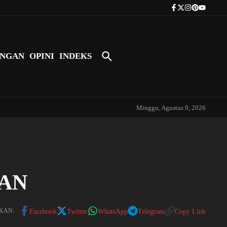
Tokoh Indonesia Pertama yang Bers
NGAN
OPINI
INDEKS
Minggu, Agustus 9, 2026
AN
KAN:
Facebook
Twitter
WhatsApp
Telegram
Copy Link