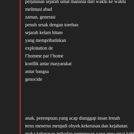
perjalanan sejarah umat manusia dari waktu ke waktu
melintasi abad
zaman, generasi
penuh sesak dengan torehan
sejarah kelam hitam
yang memprihatinkan
exploitation de
l’homme par l’home
konflik antar masyarakat
antar bangsa
genocide
anak, perempuan.yang acap dianggap insan lemah
terus menerus menjadi obyek.kekerasan.dan kejahatan
maka kekerasan terhadap perempuan yang mewarnai kehi