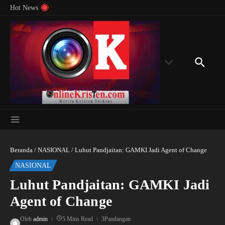
Menyingkap Misteri Angka 81 dan 8: Momentum
Lewati ke konten
Rondon
Hot News
‘Sunat Rohani’ Bagi Indonesia?
Kedube
Beranda
/
NASIONAL
/
Luhut Pandjaitan: GAMKI Jadi Agent of Change
NASIONAL
Luhut Pandjaitan: GAMKI Jadi
Agent of Change
Oleh
admin
5 Mins Read
3Pandangan