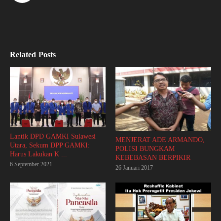
Related Posts
Lantik DPD GAMKI Sulawesi
MENJERAT ADE ARMANDO,
Utara, Sekum DPP GAMKI:
POLISI BUNGKAM
Harus Lakukan K ...
KEBEBASAN BERPIKIR
6 September 2021
26 Januari 2017