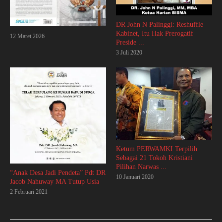
DR John N Palinggi: Reshuffle
Kabinet, Itu Hak Prerogatif
12 Maret 2026
Preside ...
3 Juli 2020
Ketum PERWAMKI Terpilih
Sebagai 21 Tokoh Kristiani
Pilihan Narwas ...
“Anak Desa Jadi Pendeta” Pdt DR
10 Januari 2020
Jacob Nahuway MA Tutup Usia
2 Februari 2021