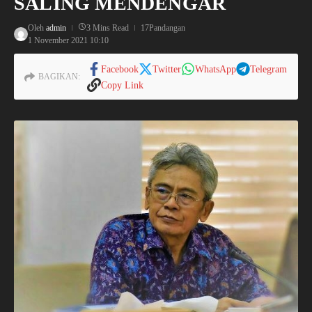
SALING MENDENGAR
Oleh
admin
3 Mins Read
17Pandangan
1 November 2021
10:10
Facebook
Twitter
WhatsApp
Telegram
BAGIKAN:
Copy Link