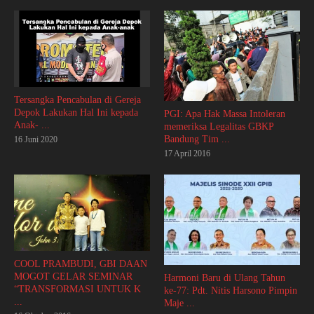
Tersangka Pencabulan di Gereja
Depok Lakukan Hal Ini kepada
PGI: Apa Hak Massa Intoleran
Anak- ...
memeriksa Legalitas GBKP
Bandung Tim ...
16 Juni 2020
17 April 2016
COOL PRAMBUDI, GBI DAAN
MOGOT GELAR SEMINAR
Harmoni Baru di Ulang Tahun
“TRANSFORMASI UNTUK K
ke-77: Pdt. Nitis Harsono Pimpin
...
Maje ...