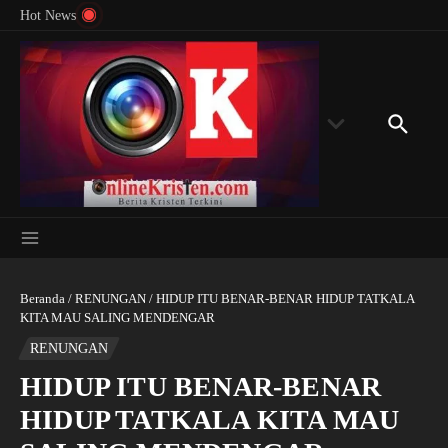
Menyingkap Misteri Angka 81 dan 8: Momentum
Lewati ke konten
Rondon
Hot News
‘Sunat Rohani’ Bagi Indonesia?
Kedube
Beranda
/
RENUNGAN
/
HIDUP ITU BENAR-BENAR HIDUP TATKALA
KITA MAU SALING MENDENGAR
RENUNGAN
HIDUP ITU BENAR-BENAR
HIDUP TATKALA KITA MAU